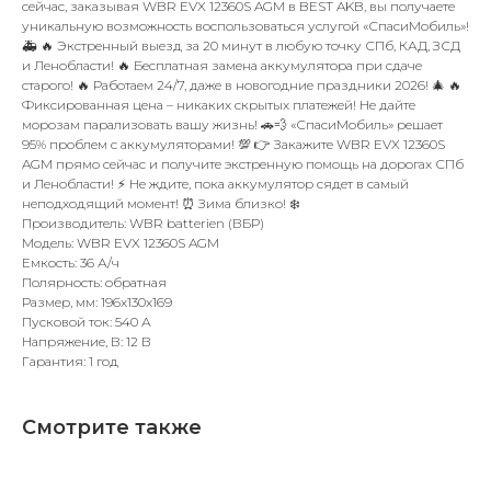
сейчас, заказывая WBR EVX 12360S AGM в BEST AKB, вы получаете
уникальную возможность воспользоваться услугой «СпасиМобиль»!
🚑 🔥 Экстренный выезд за 20 минут в любую точку СПб, КАД, ЗСД
и Ленобласти! 🔥 Бесплатная замена аккумулятора при сдаче
старого! 🔥 Работаем 24/7, даже в новогодние праздники 2026! 🎄 🔥
Фиксированная цена – никаких скрытых платежей! Не дайте
морозам парализовать вашу жизнь! 🚗💨 «СпасиМобиль» решает
95% проблем с аккумуляторами! 💯 👉 Закажите WBR EVX 12360S
AGM прямо сейчас и получите экстренную помощь на дорогах СПб
и Ленобласти! ⚡️ Не ждите, пока аккумулятор сядет в самый
неподходящий момент! ⏰ Зима близко! ❄️
Производитель: WBR batterien (ВБР)
Модель: WBR EVX 12360S AGM
Емкость: 36 А/ч
Полярность: обратная
Размер, мм: 196x130x169
Пусковой ток: 540 А
Напряжение, В: 12 В
Гарантия: 1 год
Смотрите также