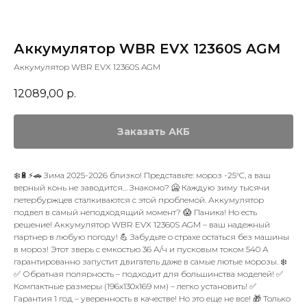
Аккумулятор WBR EVX 12360S AGM
Аккумулятор WBR EVX 12360S AGM
12089,00
р.
Заказать АКБ
❄️🔋⚡🚗 Зима 2025-2026 близко! Представьте: мороз -25°C, а ваш
верный конь не заводится… Знакомо? 🥶 Каждую зиму тысячи
петербуржцев сталкиваются с этой проблемой. Аккумулятор
подвел в самый неподходящий момент? 😱 Паника! Но есть
решение! Аккумулятор WBR EVX 12360S AGM – ваш надежный
партнер в любую погоду! 💪 Забудьте о страхе остаться без машины
в мороз! Этот зверь с емкостью 36 А/ч и пусковым током 540 А
гарантированно запустит двигатель даже в самые лютые морозы. ❄️
✅ Обратная полярность – подходит для большинства моделей! ✅
Компактные размеры (196x130x169 мм) – легко установить! ✅
Гарантия 1 год – уверенность в качестве! Но это еще не все! 🎁 Только