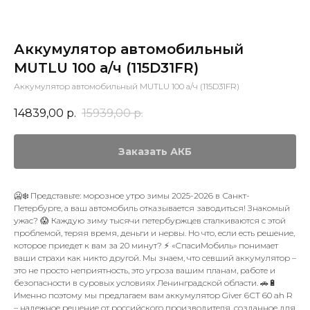
Аккумулятор автомобильный
MUTLU 100 а/ч (115D31FR)
Аккумулятор автомобильный MUTLU 100 а/ч (115D31FR)
14839,00
р.
15939,00
р.
Заказать АКБ
🥶❄️ Представьте: морозное утро зимы 2025-2026 в Санкт-
Петербурге, а ваш автомобиль отказывается заводиться! Знакомый
ужас? 😱 Каждую зиму тысячи петербуржцев сталкиваются с этой
проблемой, теряя время, деньги и нервы. Но что, если есть решение,
которое приедет к вам за 20 минут? ⚡ «СпасиМобиль» понимает
ваши страхи как никто другой. Мы знаем, что севший аккумулятор –
это не просто неприятность, это угроза вашим планам, работе и
безопасности в суровых условиях Ленинградской области. 🚗🔋
Именно поэтому мы предлагаем вам аккумулятор Giver 6СТ 60 ah R
– надежное решение от российского производителя, созданное для