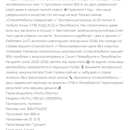
экстремальных зим. С пусковым током 500 А он даст уверенный
старт даже в самый лютый мороз. ❄️ Гарантия 1 год – это наша
уверенность в качестве. Но это еще не все! Только сейчас
«СпасиМобиль» предлагает: ✅ Экстренный выезд за 20 минут в
любую точку СПб, КАД, ЗСД и Ленобласти. Мы примчимся, даже
если вы застряли в глуши! ✅ Бесплатная замена аккумулятора Giver
при сдаче старого на месте. Экономия и удобство – два в одном! ✅
Работаем 24/7, включая новогодние праздники 2026. Мы всегда на
страже вашего спокойствия. ✅ Фиксированная цена без скрытых
платежей. Никаких неприятных сюрпризов! «СпасиМобиль» решает
95% проблем с аккумуляторами в Санкт-Петербурге и Ленобласти.
Не дайте зиме 2025-2026 застать вас врасплох! 🥶 Не ждите, пока ваш
автомобиль превратится в ледяную глыбу! ⏳ Закажите экстренную
замену аккумулятора Giver прямо сейчас и забудьте о страхе
остаться без транспорта этой зимой. 📞 Звоните в «СпасиМобиль» –
ваш надежный партнер на дорогах СПб и Ленобласти! Гарантируем
результат или вернем деньги! 💰
Производитель: Mutlu (Мутлу)
Модель: MUTLU 100 а/ч (115D31FR)
Полярность: прямая
Размер, мм: 306x173x225
Пусковой ток: 850 А
Напряжение, В: 12 В
Производство: Турция
Гарантия: 2 года