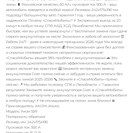
зимы. 🔋 Российское качество, 60 А/ч, пусковой ток 500 А – ваш
автомобиль заведется в любой мороз! Размеры 242x175x190 мм
подойдут большинству авто. Гарантия 1 год – ваша уверенность в
надежности. Почему «СпасиМобиль»? ⚡️ Экстренный выезд за 20
минут в любую точку СПб, КАД, ЗСД, Ленобласти! Мы примчимся
быстрее, чем вы успеете замерзнуть! ✅ Бесплатная замена при сдаче
старого аккумулятора на месте! Экономия и забота об экологии! ⏰
Работа 24/7 – даже в новогодние праздники 2026 года! Мы всегда
на страже вашего спокойствия! 💰 Фиксированная цена без доплат
и скрытых платежей! Никаких неприятных сюрпризов!
«СпасиМобиль» решает 95% проблем с аккумуляторами! 🚗 Это
социальное доказательство нашей эффективности. Не ждите, пока
мороз застанет вас врасплох! 🥶 Закажите экстренную замену
аккумулятора Giver прямо сейчас и забудьте о страхе остаться без
машины зимой 2025-2026! 📞 Звоните в «СпасиМобиль» прямо
сейчас! 📍 Мы работаем по всему СПб и Ленобласти. ✅ Гарантия
результата! Закажите замену аккумулятора Giver в «СпасиМобиль»
прямо сейчас и получите уверенность в запуске вашего автомобиля
в любую погоду! ⚡️ Не откладывайте на потом, зима близко! ❄️
Производитель: АКОМ (Аком)
Модель: Аком 55R
Полярность: обратная
Размер, мм: 242x175x190
Пусковой ток: 500 А
Напряжение, В: 12 В