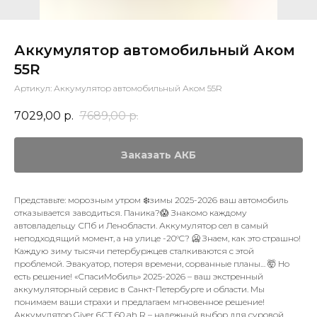
Аккумулятор автомобильный Аком
55R
Артикул:
Аккумулятор автомобильный Аком 55R
7029,00
р.
7689,00
р.
Заказать АКБ
Представьте: морозным утром ❄️зимы 2025-2026 ваш автомобиль
отказывается заводиться. Паника?😱 Знакомо каждому
автовладельцу СПб и Ленобласти. Аккумулятор сел в самый
неподходящий момент, а на улице -20°C? 🥶 Знаем, как это страшно!
Каждую зиму тысячи петербуржцев сталкиваются с этой
проблемой. Эвакуатор, потеря времени, сорванные планы… 🤯 Но
есть решение! «СпасиМобиль» 2025-2026 – ваш экстренный
аккумуляторный сервис в Санкт-Петербурге и области. Мы
понимаем ваши страхи и предлагаем мгновенное решение!
Аккумулятор Giver 6СТ 60 ah R – надежный выбор для суровой