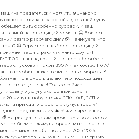
а машина предательски молчит… ❄️ Знакомо?
буржцев сталкиваются с этой леденящей душу
 обещает быть особенно суровой, и ваш
и в самый неподходящий момент! 🥶 Боитесь
самый разгар рабочего дня? 😱 Паникуете, что
т дома? 😫 Теряетесь в выборе подходящей
понимает ваши страхи как никто другой!
VE 110R – ваш надежный партнер в борьбе с
зверь с пусковым током 890 А и емкостью 110 А/
ваш автомобиль даже в самые лютые морозы. ⚡
обратная полярность делают его подходящим
. Но это еще не все! Только сейчас
уникальную услугу экстренной замены
 за 20 минут в любую точку СПб, КАД, ЗСД и
замена при сдаче старого аккумулятора! ✅
огодние праздники 2026! 🎄 ✅ Фиксированная
! 💰 Не рискуйте своим временем и комфортом!
 95% проблем с аккумуляторами! Мы знаем, как
менном мире, особенно зимой 2025-2026.
ну аккумулятора STALWART DRIVE 110R прямо