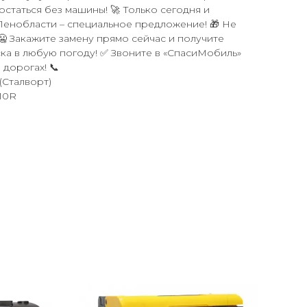
 остаться без машины! 🚀 Только сегодня и
Ленобласти – специальное предложение! 🎁 Не
🥶 Закажите замену прямо сейчас и получите
ка в любую погоду! ✅ Звоните в «СпасиМобиль»
дорогах! 📞
(Сталворт)
10R