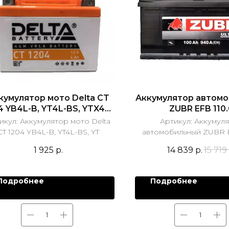
кумулятор мото Delta CT
Аккумулятор автом
4 YB4L-B, YT4L-BS, YTX4L-
ZUBR EFB 110.
BS AGM
икул:
Аккумулятор мото Delta
Артикул:
Аккумул
CT 1204 YB4L-B, YT4L-BS, YT
автомобильный ZUBR E
1 925
р.
14 839
р.
15 719
Подробнее
Подробнее