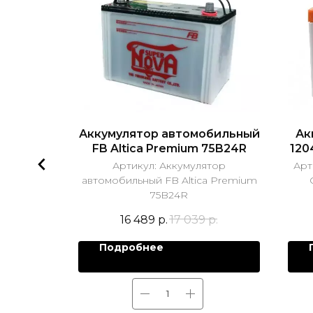
бильный
Аккумулятор автомобильный
Ак
850
FB Altica Premium 75B24R
120
тор
Артикул:
Аккумулятор
Арт
MF 65-850
автомобильный FB Altica Premium
75B24R
р.
16 489
р.
17 039
р.
Подробнее