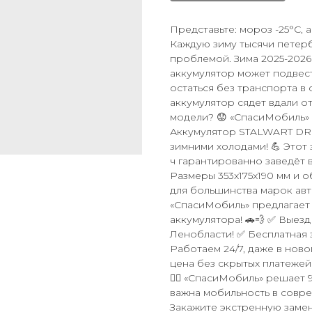
Представьте: мороз -25°C, 
Каждую зиму тысячи петер
проблемой. Зима 2025-2026
аккумулятор может подвест
остаться без транспорта в 
аккумулятор сядет вдали о
модели? 😟 «СпасиМобиль» 
Аккумулятор STALWART DRI
зимними холодами! 💪 Этот 
ч гарантированно заведёт 
Размеры 353x175x190 мм и 
для большинства марок авто
«СпасиМобиль» предлагает 
аккумулятора! 🚗💨 ✅ Выезд
Ленобласти! ✅ Бесплатная 
Работаем 24/7, даже в нов
цена без скрытых платежей
🙅‍♂️ «СпасиМобиль» решает
важна мобильность в совре
Закажите экстренную заме