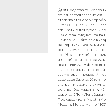
🥶❄️🔋Представьте: морозн
отказывается заводиться! 
сталкиваются с этой пробл
Giver 6СТ 60 ah R – ваш на
специально для суровых рос
500 А гарантируют, что ваш
Боитесь ошибиться с выбо
размеры 242x175x190 мм и 
решением. ✅ Гарантия 1 год
все! 🚨 «СпасиМобиль» при
и Ленобласти всего за 20 м
праздники 2026! 🎄 Бесплат
Никаких скрытых платежей 
эвакуаторе и нервах! 💰 Не
2025-2026 близко! 🥶 95% п
экстренную замену аккумуля
остаться без машины! 📞 «
дорогах СПб и Ленобласти! 
Производитель: Moratti (Мо
Модель: Moratti Marine MC