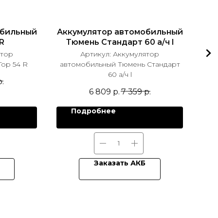
обильный
Аккумулятор автомобильный
Акк
R
Тюмень Стандарт 60 а/ч l
ятор
Артикул:
Аккумулятор
Top 54 R
автомобильный Тюмень Стандарт
а
60 а/ч l
р.
6 809
р.
7 359
р.
Подробнее
Заказать АКБ