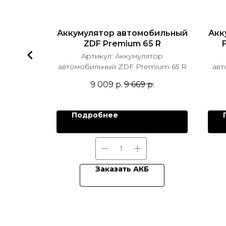
бильный
Аккумулятор автомобильный
Акк
D26 75L
ZDF Premium 65 R
тор
Артикул:
Аккумулятор
LACK Asia
автомобильный ZDF Premium 65 R
авт
9 009
р.
9 669
р.
.
Подробнее
Заказать АКБ