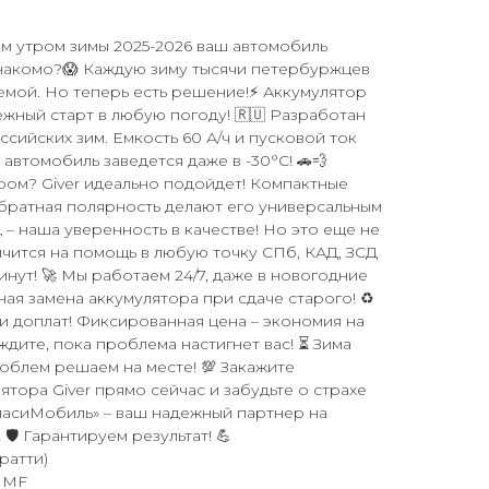
ым утром зимы 2025-2026 ваш автомобиль
Знакомо?😱 Каждую зиму тысячи петербуржцев
емой. Но теперь есть решение!⚡ Аккумулятор
дежный старт в любую погоду! 🇷🇺 Разработан
сийских зим. Емкость 60 А/ч и пусковой ток
 автомобиль заведется даже в -30°C! 🚗💨
ром? Giver идеально подойдет! Компактные
обратная полярность делают его универсальным
 – наша уверенность в качестве! Но это еще не
мчится на помощь в любую точку СПб, КАД, ЗСД
инут! 🚀 Мы работаем 24/7, даже в новогодние
ная замена аккумулятора при сдаче старого! ♻️
и доплат! Фиксированная цена – экономия на
 ждите, пока проблема настигнет вас! ⏳ Зима
роблем решаем на месте! 💯 Закажите
тора Giver прямо сейчас и забудьте о страхе
СпасиМобиль» – ваш надежный партнер на
🛡️ Гарантируем результат! 💪
ратти)
31MF