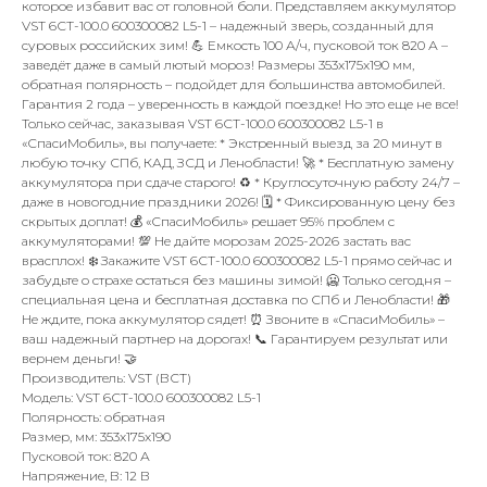
которое избавит вас от головной боли. Представляем аккумулятор
VST 6СТ-100.0 600300082 L5-1 – надежный зверь, созданный для
суровых российских зим! 💪 Емкость 100 А/ч, пусковой ток 820 А –
заведёт даже в самый лютый мороз! Размеры 353x175x190 мм,
обратная полярность – подойдет для большинства автомобилей.
Гарантия 2 года – уверенность в каждой поездке! Но это еще не все!
Только сейчас, заказывая VST 6СТ-100.0 600300082 L5-1 в
«СпасиМобиль», вы получаете: * Экстренный выезд за 20 минут в
любую точку СПб, КАД, ЗСД и Ленобласти! 🚀 * Бесплатную замену
аккумулятора при сдаче старого! ♻️ * Круглосуточную работу 24/7 –
даже в новогодние праздники 2026! 🗓️ * Фиксированную цену без
скрытых доплат! 💰 «СпасиМобиль» решает 95% проблем с
аккумуляторами! 💯 Не дайте морозам 2025-2026 застать вас
врасплох! ❄️ Закажите VST 6СТ-100.0 600300082 L5-1 прямо сейчас и
забудьте о страхе остаться без машины зимой! 🥶 Только сегодня –
специальная цена и бесплатная доставка по СПб и Ленобласти! 🎁
Не ждите, пока аккумулятор сядет! ⏰ Звоните в «СпасиМобиль» –
ваш надежный партнер на дорогах! 📞 Гарантируем результат или
вернем деньги! 🤝
Производитель: VST (ВСТ)
Модель: VST 6СТ-100.0 600300082 L5-1
Полярность: обратная
Размер, мм: 353x175x190
Пусковой ток: 820 А
Напряжение, В: 12 В