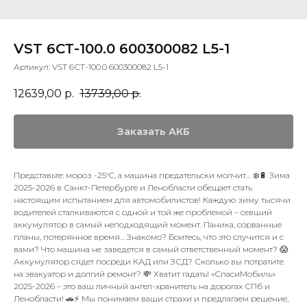
VST 6СТ-100.0 600300082 L5-1
Артикул:
VST 6СТ-100.0 600300082 L5-1
12639,00
р.
13739,00
р.
Заказать АКБ
Представьте: мороз -25°C, а машина предательски молчит… ❄️🔋 Зима
2025-2026 в Санкт-Петербурге и Ленобласти обещает стать
настоящим испытанием для автомобилистов! Каждую зиму тысячи
водителей сталкиваются с одной и той же проблемой – севший
аккумулятор в самый неподходящий момент. Паника, сорванные
планы, потерянное время… Знакомо? Боитесь, что это случится и с
вами? Что машина не заведется в самый ответственный момент? 😱
Аккумулятор сядет посреди КАД или ЗСД? Сколько вы потратите
на эвакуатор и долгий ремонт? 💸 Хватит гадать! «СпасиМобиль»
2025-2026 – это ваш личный ангел-хранитель на дорогах СПб и
Ленобласти! 🚗⚡ Мы понимаем ваши страхи и предлагаем решение,