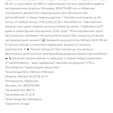
95 А/ч и пусковой ток 850 А гарантируют запуск двигателя даже в
экстремальные морозы. Размеры 353x175x190 мм и обратная
полярность делают его подходящим для большинства
автомобилей. ✅ Наши преимущества: * Экстренный выезд за 20
минут в любую точку СПб, КАД, ЗСД и Ленобласти. * Бесплатная
замена при сдаче старого аккумулятора на месте. * Работаем 24/7,
даже в новогодние праздники 2026 года! * Фиксированная цена
без скрытых платежей. Не рискуйте остаться без машины в самый
неподходящий момент! 🥶 Закажите аккумулятор Metaco AGM 95 ah
R прямо сейчас и получите надежную защиту от зимних
сюрпризов. ⚡ 🔥 Только сегодня! При заказе до конца дня –
бесплатная диагностика электрооборудования вашего автомобиля!
🚗 📞 Звоните прямо сейчас и забудьте о страхе перед морозами!
«СпасиМобиль» – ваш надежный партнер на дорогах СПб и
Ленобласти! Гарантируем результат!
Производитель: Metaco (Метако)
Модель: Metaco AGM 95 ah R
Полярность: обратная
Размер, мм: 353x175x190
Пусковой ток: 850 А
Напряжение, В: 12 В
Производство: Беларусь
Гарантия: 3 года