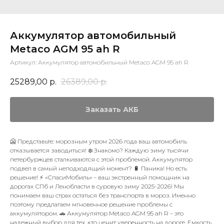
Аккумулятор автомобильный
Metaco AGM 95 ah R
Артикул:
Аккумулятор автомобильный Metaco AGM 95 ah R
25289,00
р.
26389,00
р.
Заказать АКБ
🥶 Представьте: морозным утром 2026 года ваш автомобиль
отказывается заводиться! ❄️ Знакомо? Каждую зиму тысячи
петербуржцев сталкиваются с этой проблемой. Аккумулятор
подвел в самый неподходящий момент? 🔋 Паника! Но есть
решение! ⚡ «СпасиМобиль» – ваш экстренный помощник на
дорогах СПб и Ленобласти в суровую зиму 2025-2026! Мы
понимаем ваш страх остаться без транспорта в мороз. Именно
поэтому предлагаем мгновенное решение проблемы с
аккумулятором. 🚗 Аккумулятор Metaco AGM 95 ah R – это
надежный выбор для тех, кто ценит уверенность на дороге. Емкость