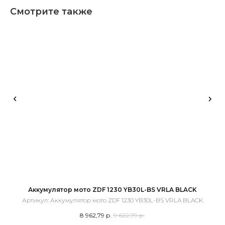
Смотрите также
Аккумулятор мото ZDF 1230 YB30L-BS VRLA BLACK
А
Артикул:
Аккумулятор мото ZDF 1230 YB30L-BS VRLA BLACK
А
8 962,79
р.
9 622,79
р.