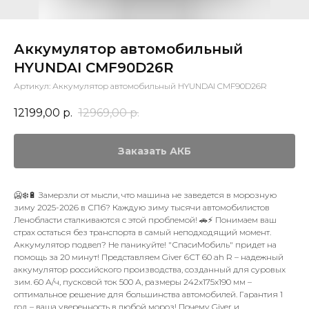
Аккумулятор автомобильный
HYUNDAI CMF90D26R
Артикул:
Аккумулятор автомобильный HYUNDAI CMF90D26R
12199,00
р.
12969,00
р.
Заказать АКБ
🥶❄️🔋 Замерзли от мысли, что машина не заведется в морозную
зиму 2025-2026 в СПб? Каждую зиму тысячи автомобилистов
Ленобласти сталкиваются с этой проблемой! 🚗⚡ Понимаем ваш
страх остаться без транспорта в самый неподходящий момент.
Аккумулятор подвел? Не паникуйте! "СпасиМобиль" придет на
помощь за 20 минут! Представляем Giver 6СТ 60 ah R – надежный
аккумулятор российского производства, созданный для суровых
зим. 60 А/ч, пусковой ток 500 А, размеры 242x175x190 мм –
оптимальное решение для большинства автомобилей. Гарантия 1
год – ваша уверенность в любой мороз! Почему Giver и