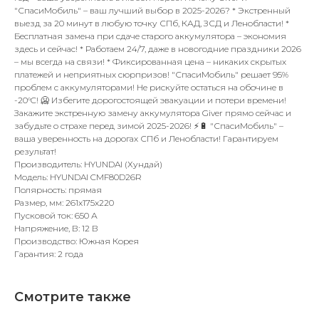
"СпасиМобиль" – ваш лучший выбор в 2025-2026? * Экстренный
выезд за 20 минут в любую точку СПб, КАД, ЗСД и Ленобласти! *
Бесплатная замена при сдаче старого аккумулятора – экономия
здесь и сейчас! * Работаем 24/7, даже в новогодние праздники 2026
– мы всегда на связи! * Фиксированная цена – никаких скрытых
платежей и неприятных сюрпризов! "СпасиМобиль" решает 95%
проблем с аккумуляторами! Не рискуйте остаться на обочине в
-20°C! 🥶 Избегите дорогостоящей эвакуации и потери времени!
Закажите экстренную замену аккумулятора Giver прямо сейчас и
забудьте о страхе перед зимой 2025-2026! ⚡🔋 "СпасиМобиль" –
ваша уверенность на дорогах СПб и Ленобласти! Гарантируем
результат!
Производитель: HYUNDAI (Хундай)
Модель: HYUNDAI CMF80D26R
Полярность: прямая
Размер, мм: 261x175x220
Пусковой ток: 650 А
Напряжение, В: 12 В
Производство: Южная Корея
Гарантия: 2 года
Смотрите также