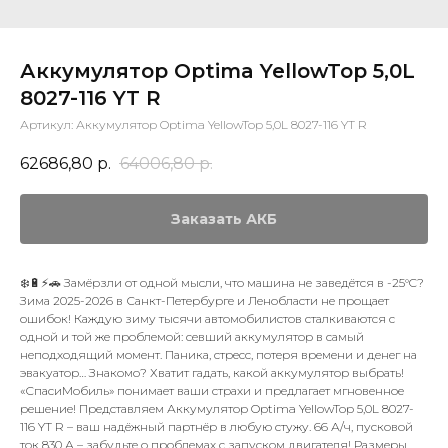
Аккумулятор Optima YellowTop 5,0L
8027-116 YT R
Артикул:
Аккумулятор Optima YellowTop 5,0L 8027-116 YT R
62686,80
р.
64006,80
р.
Заказать АКБ
❄️🔋⚡🚗 Замёрзли от одной мысли, что машина не заведётся в -25°C?
Зима 2025-2026 в Санкт-Петербурге и Ленобласти не прощает
ошибок! Каждую зиму тысячи автомобилистов сталкиваются с
одной и той же проблемой: севший аккумулятор в самый
неподходящий момент. Паника, стресс, потеря времени и денег на
эвакуатор… Знакомо? Хватит гадать, какой аккумулятор выбрать!
«СпасиМобиль» понимает ваши страхи и предлагает мгновенное
решение! Представляем Аккумулятор Optima YellowTop 5,0L 8027-
116 YT R – ваш надёжный партнёр в любую стужу. 66 А/ч, пусковой
ток 830 А – забудьте о проблемах с запуском двигателя! Размеры