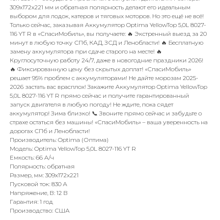
309x172x221 мм и обратная полярность делают его идеальным
выбором для лодок, катеров и тяговых моторов. Но это ещё не всё!
Только сейчас, заказывая Аккумулятор Optima YellowTop 5,0L 8027-
116 YT R в «СпасиМобиль», вы получаете: 🔥 Экстренный выезд за 20
минут в любую точку СПб, КАД, ЗСД и Ленобласти! 🔥 Бесплатную
замену аккумулятора при сдаче старого на месте! 🔥
Круглосуточную работу 24/7, даже в новогодние праздники 2026!
🔥 Фиксированную цену без скрытых доплат! «СпасиМобиль»
решает 95% проблем с аккумуляторами! Не дайте морозам 2025-
2026 застать вас врасплох! Закажите Аккумулятор Optima YellowTop
5,0L 8027-116 YT R прямо сейчас и получите гарантированный
запуск двигателя в любую погоду! Не ждите, пока сядет
аккумулятор! Зима близко! 📞 Звоните прямо сейчас и забудьте о
страхе остаться без машины! «СпасиМобиль» – ваша уверенность на
дорогах СПб и Ленобласти!
Производитель: Optima (Оптима)
Модель: Optima YellowTop 5,0L 8027-116 YT R
Емкость: 66 А/ч
Полярность: обратная
Размер, мм: 309x172x221
Пусковой ток: 830 А
Напряжение, В: 12 В
Гарантия: 1 год
Производство: США