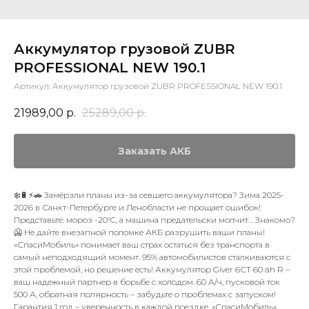
Аккумулятор грузовой ZUBR
PROFESSIONAL NEW 190.1
Артикул:
Аккумулятор грузовой ZUBR PROFESSIONAL NEW 190.1
21989,00
р.
25289,00
р.
Заказать АКБ
❄️🔋⚡🚗 Замёрзли планы из-за севшего аккумулятора? Зима 2025-
2026 в Санкт-Петербурге и Ленобласти не прощает ошибок!
Представьте: мороз -20°C, а машина предательски молчит… Знакомо?
🥶 Не дайте внезапной поломке АКБ разрушить ваши планы!
«СпасиМобиль» понимает ваш страх остаться без транспорта в
самый неподходящий момент. 95% автомобилистов сталкиваются с
этой проблемой, но решение есть! Аккумулятор Giver 6СТ 60 ah R –
ваш надежный партнер в борьбе с холодом. 60 А/ч, пусковой ток
500 А, обратная полярность – забудьте о проблемах с запуском!
Гарантия 1 год – уверенность в каждой поездке. «СпасиМобиль»