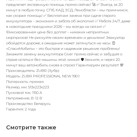
предлагает экстренную помощь прямо сейчас! 🚀 ✅ Выезд за 20
минут в любую точку СПб, КАД, ЗСД, Ленобласти – мы примчимся,
как скорая помощь! ✅ Бесплатная замена при сдаче старого
аккумулятора – экономия и забота об экологии! ✅ Работа 24/7, даже
в новогодние праздники 2026 – мы всегда на связи! ✅
Фиксированная цена без доплат – никаких неприятных
сюрпризов! Не рискуйте своим временем и деньгами! Эвакуатор
обойдется дороже, а ожидание может затянуться на часы. ⏰
«СпасиМобиль» – это быстрое и надежное решение проблемы!
Закажите замену аккумулятора Giver прямо сейчас и забудьте о
страхе остаться без машины этой зимой! 🛡️ Звоните, и через 20
минут ваш автомобиль снова в строю! Гарантируем результат! 💯
Производитель: ZUBR (Зубр)
Модель: ZUBR PROFESSIONAL NEW 190.1
Полярность: прямая
Размер, мм: 513x223x223
Пусковой ток: 1150 А
Напряжение, В: 12 В
Производство: Беларусь
Гарантия: 2 года
Смотрите также