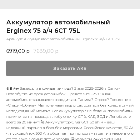
Аккумулятор автомобильный
Erginex 75 а/ч 6СТ 75L
Артикул:
Аккумулятор автомобильный Erginex 75 а/ч 6СТ 75L
6919,00
р.
7689,00
р.
Заказать АКБ
❄️🔋⚡🚗 Замерзли в ожидании чуда? Зима 2025-2026 в Санкт-
Петербурге не прощает ошибок! Представьте: -25°C, а ваш
автомобиль отказывается заводиться. Паника? Стресс? Только не с
«СпасиМобиль»! Мы понимаем ваш страх остаться без колес в самый
неподходящий момент. Сел аккумулятор? Не беда! «СпасиМобиль»
примчится на помощь в любую точку СПб, КАД, ЗСД и Ленобласти
всего за 20 минут! 🚀 Аккумулятор Giver 6СТ 60 ah R – ваш
надежный партнер в борьбе с морозами. Российское качество, 60 А/
ч, пусковой ток 500 А и обратная полярность – гарантия уверенного
старта даже в самые лютые холода. 🥶 Размеры 242x175x190 мм