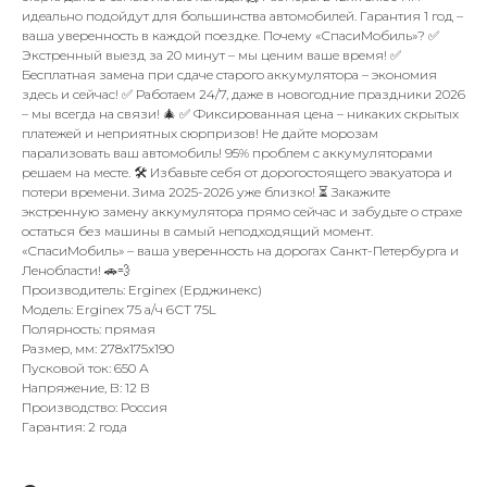
идеально подойдут для большинства автомобилей. Гарантия 1 год –
ваша уверенность в каждой поездке. Почему «СпасиМобиль»? ✅
Экстренный выезд за 20 минут – мы ценим ваше время! ✅
Бесплатная замена при сдаче старого аккумулятора – экономия
здесь и сейчас! ✅ Работаем 24/7, даже в новогодние праздники 2026
– мы всегда на связи! 🎄 ✅ Фиксированная цена – никаких скрытых
платежей и неприятных сюрпризов! Не дайте морозам
парализовать ваш автомобиль! 95% проблем с аккумуляторами
решаем на месте. 🛠️ Избавьте себя от дорогостоящего эвакуатора и
потери времени. Зима 2025-2026 уже близко! ⏳ Закажите
экстренную замену аккумулятора прямо сейчас и забудьте о страхе
остаться без машины в самый неподходящий момент.
«СпасиМобиль» – ваша уверенность на дорогах Санкт-Петербурга и
Ленобласти! 🚗💨
Производитель: Erginex (Ерджинекс)
Модель: Erginex 75 а/ч 6СТ 75L
Полярность: прямая
Размер, мм: 278x175x190
Пусковой ток: 650 А
Напряжение, В: 12 В
Производство: Россия
Гарантия: 2 года