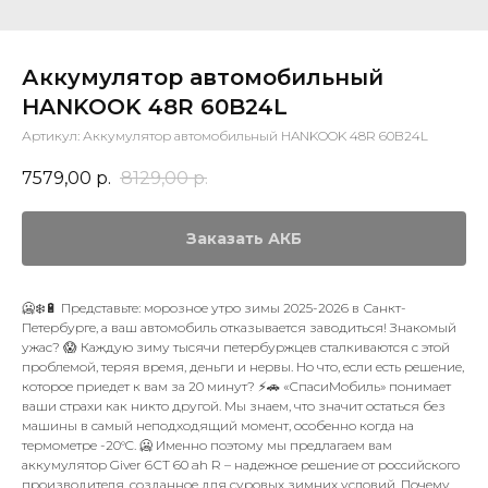
Аккумулятор автомобильный
HANKOOK 48R 60B24L
Артикул:
Аккумулятор автомобильный HANKOOK 48R 60B24L
7579,00
р.
8129,00
р.
Заказать АКБ
🥶❄️🔋 Представьте: морозное утро зимы 2025-2026 в Санкт-
Петербурге, а ваш автомобиль отказывается заводиться! Знакомый
ужас? 😱 Каждую зиму тысячи петербуржцев сталкиваются с этой
проблемой, теряя время, деньги и нервы. Но что, если есть решение,
которое приедет к вам за 20 минут? ⚡🚗 «СпасиМобиль» понимает
ваши страхи как никто другой. Мы знаем, что значит остаться без
машины в самый неподходящий момент, особенно когда на
термометре -20°C. 🥶 Именно поэтому мы предлагаем вам
аккумулятор Giver 6СТ 60 ah R – надежное решение от российского
производителя, созданное для суровых зимних условий. Почему