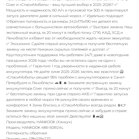
Giver и «СпасиМобиль» – ваш лучший выбор в 2025-2026? ✅
Мощность и надежность: 60 А/ч и пусковой ток 500 А гарантируют
запуск двигателя даже в сильный мороз. ✅ Идеально подходит:
Обратная полярность и размеры 242x175x190 мм делают его
совместимым с большинством автомобилей. ✅ Быстрая замена: Наш
экстренный выезд за 20 минут в любую точку СПб, КАД, ЗСД и
Ленобласти избавит вас от необходимости ждать часами эвакуатор.
✅ Экономия: Сдайте старый аккумулятор и получите бесплатную
замену на месте! Никаких скрытых платежей и доплат. ✅
Круглосуточная поддержка: Мы работаем 24/7, даже в новогодние
праздники 2026 года, чтобы вы не остались один на один с
проблемой. ✅ Гарантия: 1 год уверенности в надежной работе
аккумулятора. Не дайте зиме 2025-2026 застать вас врасплох! 🥶
«СпасиМобиль» решает 95% проблем с аккумуляторами в Санкт-
Петербурге и Ленобласти. 🚗🔋 🔥 Закажите экстренную замену
аккумулятора Giver прямо сейчас и получите: ✅ Выезд за 20 минут
✅ Бесплатную замену при сдаче старого АКБ ✅ Гарантию запуска
двигателя в любой мороз Не рискуйте своим временем и
комфортом! ⚡ Зима близко, а «СпасиМобиль» всегда рядом. ❄️ 👉
Закажите замену аккумулятора прямо сейчас и забудьте о страхе
остаться без машины этой зимой! Действуйте! 🔋🚗🥶
Производитель: HANKOOK (Хэнкук)
Модель: HANKOOK 48R 60B24L
Полярность: обратная
Размер, мм: 238x129x227