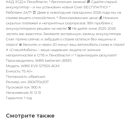
КАД, ЗСД и Ленобласти. * Бесплатная замена! 🎁 Сдайте старый
аккумулятор – и мы установим новый Giver БЕСПЛАТНО! *
Работаем 24/7! ⏰ Даже в новогодние праздники 2026 года мы на
страже вашего спокойствия. * Фиксированная цена! 💰 Никаких
скрытых платежей и неприятных сюрпризов. 95% проблем с
аккумуляторами решаем на месте! 🛠️ Не дайте зиме 2025-2026
застать вас врасплох. Закажите экстренную замену аккумулятора
Giver прямо сейчас и забудьте о страхе остаться без машины в
мороз! ❄️ Звоните, и через 20 минут ваш автомобиль снова в строю!
⚡ «СпасиМобиль» – ваша надежная защита от зимних
неприятностей в СПб и Ленобласти! ✅ Гарантируем результат!
Производитель: WBR batterien (ВБР)
Модель: WBR EVX 12750S AGM
Емкость: 75 А/ч
Полярность: обратная
Размер, мм: 260x170x207
Пусковой ток: 900 А
Напряжение, В: 12 В
Гарантия: 1 год
Смотрите также