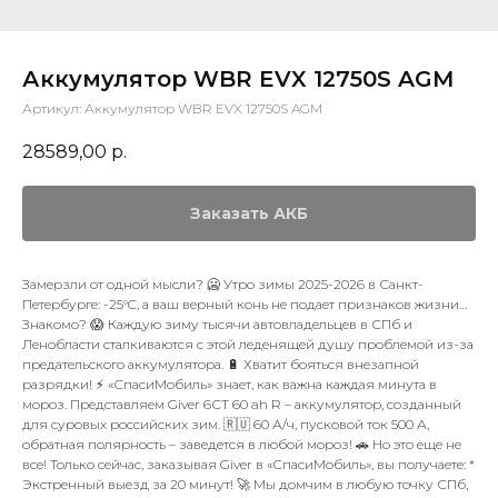
Аккумулятор WBR EVX 12750S AGM
Артикул:
Аккумулятор WBR EVX 12750S AGM
28589,00
р.
Заказать АКБ
Замерзли от одной мысли? 🥶 Утро зимы 2025-2026 в Санкт-
Петербурге: -25°C, а ваш верный конь не подает признаков жизни…
Знакомо? 😱 Каждую зиму тысячи автовладельцев в СПб и
Ленобласти сталкиваются с этой леденящей душу проблемой из-за
предательского аккумулятора. 🔋 Хватит бояться внезапной
разрядки! ⚡ «СпасиМобиль» знает, как важна каждая минута в
мороз. Представляем Giver 6СТ 60 ah R – аккумулятор, созданный
для суровых российских зим. 🇷🇺 60 А/ч, пусковой ток 500 А,
обратная полярность – заведется в любой мороз! 🚗 Но это еще не
все! Только сейчас, заказывая Giver в «СпасиМобиль», вы получаете: *
Экстренный выезд за 20 минут! 🚀 Мы домчим в любую точку СПб,