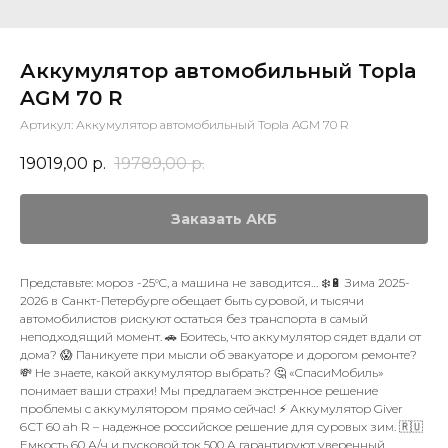
Аккумулятор автомобильный Topla
AGM 70 R
Артикул:
Аккумулятор автомобильный Topla AGM 70 R
19019,00
р.
19789,00
р.
Заказать АКБ
Представьте: мороз -25°C, а машина не заводится… ❄️🔋 Зима 2025-
2026 в Санкт-Петербурге обещает быть суровой, и тысячи
автомобилистов рискуют остаться без транспорта в самый
неподходящий момент. 🚗 Боитесь, что аккумулятор сядет вдали от
дома? 😱 Паникуете при мысли об эвакуаторе и дорогом ремонте?
💸 Не знаете, какой аккумулятор выбрать? 🤔 «СпасиМобиль»
понимает ваши страхи! Мы предлагаем экстренное решение
проблемы с аккумулятором прямо сейчас! ⚡ Аккумулятор Giver
6СТ 60 ah R – надежное российское решение для суровых зим. 🇷🇺
Емкость 60 А/ч и пусковой ток 500 А гарантируют уверенный