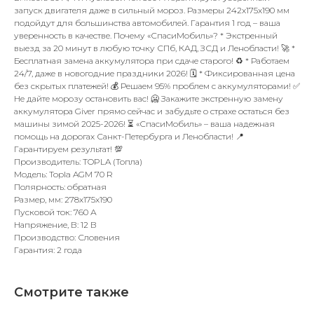
запуск двигателя даже в сильный мороз. Размеры 242x175x190 мм
подойдут для большинства автомобилей. Гарантия 1 год – ваша
уверенность в качестве. Почему «СпасиМобиль»? * Экстренный
выезд за 20 минут в любую точку СПб, КАД, ЗСД и Ленобласти! 🚀 *
Бесплатная замена аккумулятора при сдаче старого! ♻️ * Работаем
24/7, даже в новогодние праздники 2026! 🗓️ * Фиксированная цена
без скрытых платежей! 💰 Решаем 95% проблем с аккумуляторами! ✅
Не дайте морозу остановить вас! 🥶 Закажите экстренную замену
аккумулятора Giver прямо сейчас и забудьте о страхе остаться без
машины зимой 2025-2026! ⏳ «СпасиМобиль» – ваша надежная
помощь на дорогах Санкт-Петербурга и Ленобласти! 📍
Гарантируем результат! 💯
Производитель: TOPLA (Топла)
Модель: Topla AGM 70 R
Полярность: обратная
Размер, мм: 278x175x190
Пусковой ток: 760 А
Напряжение, В: 12 В
Производство: Словения
Гарантия: 2 года
Смотрите также