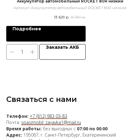
Аккумулятор автомобильный ROCKET 80R низкий
Артикул:
Аккумулятор автомобильный ROCKET 80R низкий
Ар
13 629
р.
15 389
р.
Подробнее
Заказать АКБ
Связаться с нами
Телефон:
+7 (812) 983 03-83
Почта:
spasimobil_zayavka1@mail.ru
Время работы:
без выходных с
07:00 по 00:00
Адрес:
195067, г. Санкт-Петербург, Екатерининский