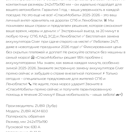
компактные размеры 242x175x190 мм – он идеально подойдет для
вашего автомобиля. Гарантия 1 год – ваша уверенность в каждой
поездке. Но это еще не все! «СпасиМобиль» 2025-2026 – это ваш
личный ангел-хранитель на дорогах СПб и Ленобласти. 🚨 Мы
понимаем ваши страхи и предлагаем решение, которое сэкономит
ваше время, нервы и деньги: ✅ Экстренный выезд за 20 минут в
любую точку СПб, КАД, ЗСД и Ленобласти! ✅ Бесплатная замена
аккумулятора Giver при сдаче старого на месте! ✅ Работаем 24/7,
даже в новогодние праздники 2026 года! ✅ Фиксированная цена
без скрытых платежей и доплат! Не рискуйте остаться без машины в
самый мороз! 🥶 «СпасиМобиль» решает 95% проблем с
аккумуляторами. Мы знаем, как важна каждая минута, особенно
зимой 2025-2026. Закажите экстренную замену аккумулятора Giver
прямо сейчас и забудьте о страхе внезапной поломки! ⚡️ Только
сегодня – специальное предложение для жителей СПб и
Ленобласти! 📞 Не ждите, пока мороз ударит! Звоните в
«СпасиМобиль» прямо сейчас и получите гарантированную
помощь в течение 20 минут! Ваша мобильность – наша забота! 🚗💨
Производитель: ZUBR (Зубр)
Модель: ZUBR AGM 60.0
Полярность: обратная
Размер, мм: 242x175x190
Пусковой ток: 630 А