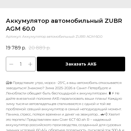
Аккумулятор автомобильный ZUBR
AGM 60.0
Артикул:
Аккумулятор автомобильный ZUBR AGM 60.0
19 789
р.
20 889
р.
Заказать АКБ
🥶❄️ Представьте: утро, мороз -25°C, а ваш автомобиль отказывается
заводиться! Знакомо? Зима 2025-2026 в Санкт-Петербурге и
Ленобласти обещает быть беспощадной к аккумуляторам. 🔋⚡️ Не
дайте внезапной поломке АКБ парализовать ваши планы! Каждую
зиму тысячи автовладельцев сталкиваются с одной и той же
проблемой: севший аккумулятор в самый неподходящий момент.
Паника, стресс, потеря времени и денег на эвакуатор… 🚗💨 Хватит
это терпеть! Представляем вам Giver 6СТ 60 ah R – надежный
аккумулятор российского производства, созданный для суровых
зимних условий. 60 А/ч, обратная полярность, пусковой ток 500 А и