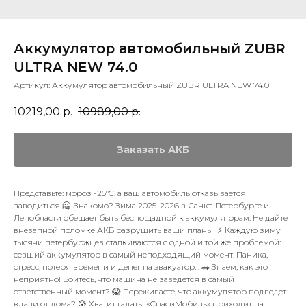
Аккумулятор автомобильный ZUBR
ULTRA NEW 74.0
Артикул:
Аккумулятор автомобильный ZUBR ULTRA NEW 74.0
10219,00
р.
10989,00
р.
Заказать АКБ
Представьте: мороз -25°C, а ваш автомобиль отказывается
заводиться 🥶. Знакомо? Зима 2025-2026 в Санкт-Петербурге и
Ленобласти обещает быть беспощадной к аккумуляторам. Не дайте
внезапной поломке АКБ разрушить ваши планы! ⚡ Каждую зиму
тысячи петербуржцев сталкиваются с одной и той же проблемой:
севший аккумулятор в самый неподходящий момент. Паника,
стресс, потеря времени и денег на эвакуатор… 🚗 Знаем, как это
неприятно! Боитесь, что машина не заведется в самый
ответственный момент? 😱 Переживаете, что аккумулятор подведет
вдали от дома? 😰 Хватит гадать! «СпасиМобиль» приходит на