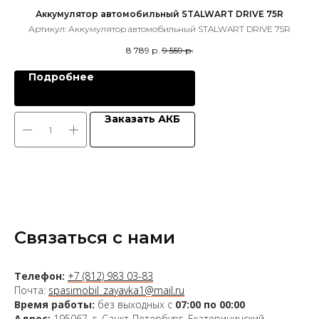
Аккумулятор автомобильный STALWART DRIVE 75R
Артикул:
Аккумулятор автомобильный STALWART DRIVE 75R
8 789
р.
9 559
р.
Подробнее
Заказать АКБ
Связаться с нами
Телефон:
+7 (812) 983 03-83
Почта:
spasimobil_zayavka1@mail.ru
Время работы:
без выходных с
07:00 по 00:00
Адрес:
195067, г. Санкт-Петербург, Екатерининский