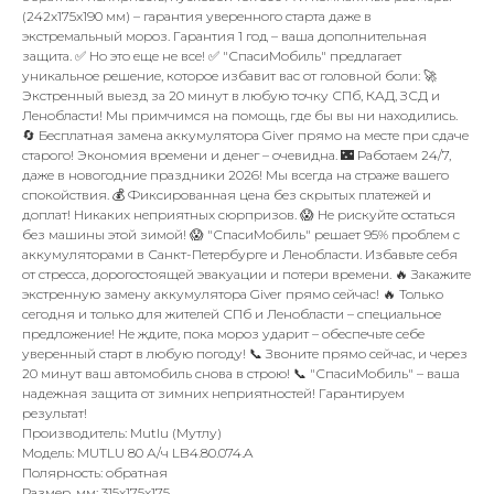
(242x175x190 мм) – гарантия уверенного старта даже в
экстремальный мороз. Гарантия 1 год – ваша дополнительная
защита. ✅ Но это еще не все! ✅ "СпасиМобиль" предлагает
уникальное решение, которое избавит вас от головной боли: 🚀
Экстренный выезд за 20 минут в любую точку СПб, КАД, ЗСД и
Ленобласти! Мы примчимся на помощь, где бы вы ни находились.
🔄 Бесплатная замена аккумулятора Giver прямо на месте при сдаче
старого! Экономия времени и денег – очевидна. 🌃 Работаем 24/7,
даже в новогодние праздники 2026! Мы всегда на страже вашего
спокойствия. 💰 Фиксированная цена без скрытых платежей и
доплат! Никаких неприятных сюрпризов. 😱 Не рискуйте остаться
без машины этой зимой! 😱 "СпасиМобиль" решает 95% проблем с
аккумуляторами в Санкт-Петербурге и Ленобласти. Избавьте себя
от стресса, дорогостоящей эвакуации и потери времени. 🔥 Закажите
экстренную замену аккумулятора Giver прямо сейчас! 🔥 Только
сегодня и только для жителей СПб и Ленобласти – специальное
предложение! Не ждите, пока мороз ударит – обеспечьте себе
уверенный старт в любую погоду! 📞 Звоните прямо сейчас, и через
20 минут ваш автомобиль снова в строю! 📞 "СпасиМобиль" – ваша
надежная защита от зимних неприятностей! Гарантируем
результат!
Производитель: Mutlu (Мутлу)
Модель: MUTLU 80 А/ч LB4.80.074.A
Полярность: обратная
Размер, мм: 315x175x175