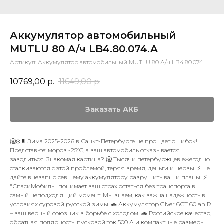
Аккумулятор автомобильный
MUTLU 80 А/ч LB4.80.074.A
Артикул:
Аккумулятор автомобильный MUTLU 80 А/ч LB4.80.074.
10769,00
р.
11649,00
р.
Заказать АКБ
🥶❄️🔋 Зима 2025-2026 в Санкт-Петербурге не прощает ошибок!
Представьте: мороз -25°C, а ваш автомобиль отказывается
заводиться. Знакомая картина? 🥶 Тысячи петербуржцев ежегодно
сталкиваются с этой проблемой, теряя время, деньги и нервы. ⚡️ Не
дайте внезапно севшему аккумулятору разрушить ваши планы! ⚡️
"СпасиМобиль" понимает ваш страх остаться без транспорта в
самый неподходящий момент. Мы знаем, как важна надежность в
условиях суровой русской зимы. 🚗 Аккумулятор Giver 6СТ 60 ah R
– ваш верный союзник в борьбе с холодом! 🚗 Российское качество,
обратная полярность, пусковой ток 500 А и компактные размеры