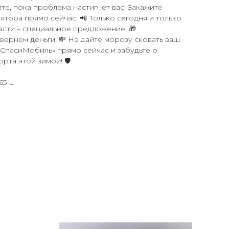
ите, пока проблема настигнет вас! Закажите
ятора прямо сейчас! 📲 Только сегодня и только
сти – специальное предложение! 🎁
вернем деньги! 💸 Не дайте морозу сковать ваш
 «СпасиМобиль» прямо сейчас и забудьте о
рта этой зимой! 🛡️
65 L