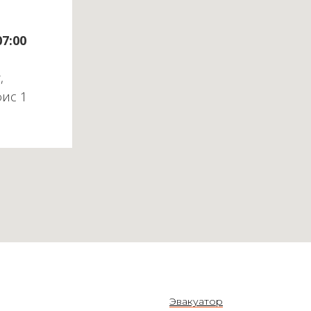
07:00
,
фис 1
Эвакуатор