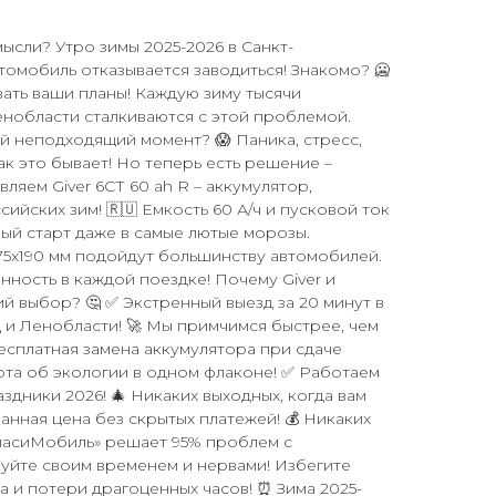
мысли? Утро зимы 2025-2026 в Санкт-
втомобиль отказывается заводиться! Знакомо? 🥶
ать ваши планы! Каждую зиму тысячи
нобласти сталкиваются с этой проблемой.
й неподходящий момент? 😱 Паника, стресс,
ак это бывает! Но теперь есть решение –
ляем Giver 6СТ 60 ah R – аккумулятор,
ийских зим! 🇷🇺 Емкость 60 А/ч и пусковой ток
ый старт даже в самые лютые морозы.
75x190 мм подойдут большинству автомобилей.
енность в каждой поездке! Почему Giver и
й выбор? 🤔 ✅ Экстренный выезд за 20 минут в
 и Ленобласти! 🚀 Мы примчимся быстрее, чем
Бесплатная замена аккумулятора при сдаче
бота об экологии в одном флаконе! ✅ Работаем
аздники 2026! 🎄 Никаких выходных, когда вам
нная цена без скрытых платежей! 💰 Никаких
пасиМобиль» решает 95% проблем с
куйте своим временем и нервами! Избегите
 и потери драгоценных часов! ⏰ Зима 2025-