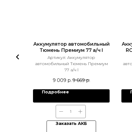
бильный
Аккумулятор автомобильный
Акк
60L
Тюмень Премиум 77 а/ч l
RO
тор
Артикул:
Аккумулятор
ART EFB
автомобильный Тюмень Премиум
авт
77 а/ч l
.
9 009
р.
9 669
р.
Подробнее
Заказать АКБ