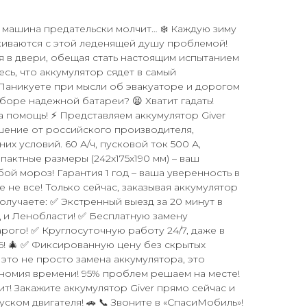
а машина предательски молчит… ❄️ Каждую зиму
киваются с этой леденящей душу проблемой!
ся в двери, обещая стать настоящим испытанием
есь, что аккумулятор сядет в самый
Паникуете при мысли об эвакуаторе и дорогом
боре надежной батареи? 😫 Хватит гадать!
 помощь! ⚡️ Представляем аккумулятор Giver
шение от российского производителя,
их условий. 60 А/ч, пусковой ток 500 А,
пактные размеры (242x175x190 мм) – ваш
ой мороз! Гарантия 1 год – ваша уверенность в
 не все! Только сейчас, заказывая аккумулятор
получаете: ✅ Экстренный выезд за 20 минут в
 и Ленобласти! ✅ Бесплатную замену
рого! ✅ Круглосуточную работу 24/7, даже в
! 🎄 ✅ Фиксированную цену без скрытых
 это не просто замена аккумулятора, это
ономия времени! 95% проблем решаем на месте!
т! Закажите аккумулятор Giver прямо сейчас и
уском двигателя! 🚗 📞 Звоните в «СпасиМобиль»!