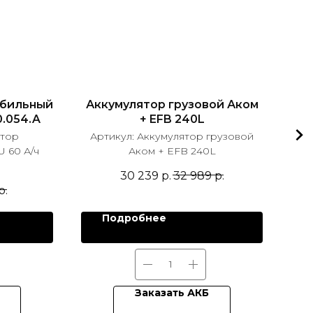
обильный
Аккумулятор грузовой Аком
0.054.A
+ EFB 240L
ятор
Артикул:
Аккумулятор грузовой
Ар
 60 А/ч
Аком + EFB 240L
30 239
р.
32 989
р.
р.
Подробнее
Заказать АКБ