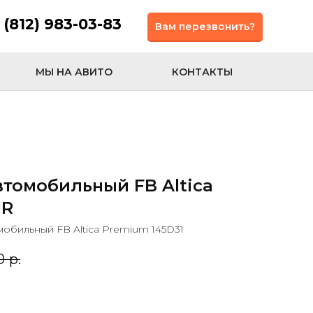
 (812) 983-03-83
Вам перезвонить?
МЫ НА АВИТО
КОНТАКТЫ
томобильный FB Altica
1R
обильный FB Altica Premium 145D31
0
р.