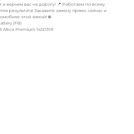
 и вернем вас на дорогу! 📍 Работаем по всему
тия результата! Закажите замену прямо сейчас и
омобиле этой зимой! ❄️
ttery (FB)
B Altica Premium 145D31R