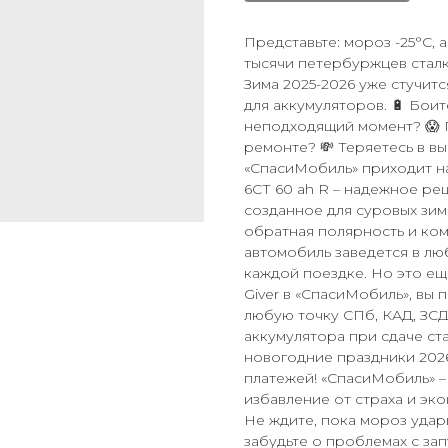
Представьте: мороз -25°C, 
тысячи петербуржцев стал
Зима 2025-2026 уже стучит
для аккумуляторов. 🔋 Боит
неподходящий момент? 😱 
ремонте? 💸 Теряетесь в вы
«СпасиМобиль» приходит на
6СТ 60 ah R – надежное ре
созданное для суровых зимн
обратная полярность и ком
автомобиль заведется в люб
каждой поездке. Но это еще
Giver в «СпасиМобиль», вы 
любую точку СПб, КАД, ЗСД
аккумулятора при сдаче ста
новогодние праздники 2026
платежей! «СпасиМобиль» –
избавление от страха и эк
Не ждите, пока мороз удари
забудьте о проблемах с зап