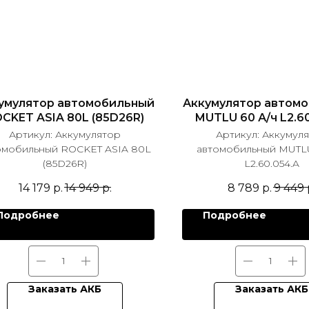
умулятор автомобильный
Аккумулятор автом
CKET ASIA 80L (85D26R)
MUTLU 60 А/ч L2.6
Артикул:
Аккумулятор
Артикул:
Аккумул
омобильный ROCKET ASIA 80L
автомобильный MUTLU
(85D26R)
L2.60.054.A
14 179
р.
14 949
р.
8 789
р.
9 449
Подробнее
Подробнее
Заказать АКБ
Заказать АКБ