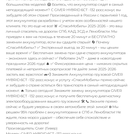
большинства моделей. 😱 Боитесь, что аккумулятор сядет в самый
неподходящий момент? С GIVER HYBRID 6CT -132 росс.конус вы
забудете об этом страхе! Произведенный в России с гарантией 1 год,
этот аккумулятор разработан с учетом всех особенностей нашего
климата. Но это еще не все! 🚨 «СпасиМобиль» 2025-2026 – это ваш
личный спасатель на дорогах СПб, КАД, ЗСД и Ленобласти. Мы
приедем к вам на помощь в течение 20 минут и БЕСПЛАТНО
заменим аккумулятор, если вы сдадите старый! 🔄 Почему
«СпасиМобиль»? ✅ Экстренный выезд за 20 минут – мы ценим
ваше время! ✅ Бесплатная замена при сдаче старого аккумулятора
– экономия здесь и сейчас! ✅ Работаем 24/7 – даже в новогодние
праздники 2026 года! 🎄 ✅ Фиксированная цена – никаких скрытых
платежей и неприятных сюрпризов! Не дайте зиме 2025-2026
застать вас врасплох! 🚗💨 Закажите Аккумулятор грузовой GIVER
HYBRID 6CT -132 росс.конус и услугу «СпасиМобиль» прямо сейчас
и забудьте о страхе остаться без транспорта в самый неподходящий
момент. 🔥 Только сегодня! Закажите замену аккумулятора GIVER
HYBRID 6CT -132 росс.конус и получите бесплатную диагностику
электрооборудования вашего грузовика! 🛠️ 📞 Звоните прямо
сейчас и будьте уверены в своем автомобиле этой зимой! ❄️ Мы
решаем 95% проблем с аккумуляторами в СПб и Ленобласти! Не
ждите, пока мороз ударит – обеспечьте себе спокойствие и
уверенность на дорогах!
Производитель: Giver (Гивер)
Модель: GIVER HYBRID 6CT -132 росс.конус