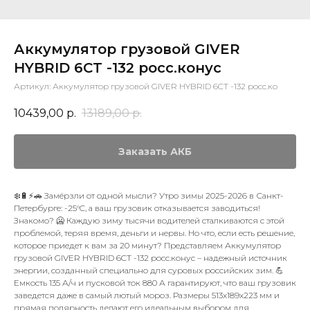
Аккумулятор грузовой GIVER
HYBRID 6CT -132 росс.конус
Артикул:
Аккумулятор грузовой GIVER HYBRID 6CT -132 росс.ко
10439,00
р.
13189,00
р.
Заказать АКБ
❄️🔋⚡🚗 Замёрзли от одной мысли? Утро зимы 2025-2026 в Санкт-
Петербурге: -25°C, а ваш грузовик отказывается заводиться!
Знакомо? 🥶 Каждую зиму тысячи водителей сталкиваются с этой
проблемой, теряя время, деньги и нервы. Но что, если есть решение,
которое приедет к вам за 20 минут? Представляем Аккумулятор
грузовой GIVER HYBRID 6CT -132 росс.конус – надежный источник
энергии, созданный специально для суровых российских зим. 💪
Емкость 135 А/ч и пусковой ток 880 А гарантируют, что ваш грузовик
заведется даже в самый лютый мороз. Размеры 513x189x223 мм и
прямая полярность делают его идеальным выбором для