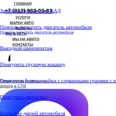
ГЛАВНАЯ
+7 (812) 983-03-83
Замена колеса авто на КАД
УСЛУГИ
МАРКИ АВТО
Помощь запустить двигатель автомобиля
РАЙОНЫ
Помощь запустить двигатель автомобиля
МЫ В СЕТИ
МЫ НА АВИТО
КОНТАКТЫ
Выездной шиномонтаж
Прикурить грузовую машину
Вам перезвонить?
Открутить болты и гайки с сорванными гранями с 
Техническая помощь на
дороге в СПб
Прикурить мотоцикл
Вскрытие дверей автомобиля