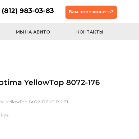
 (812) 983-03-83
Вам перезвонить?
МЫ НА АВИТО
КОНТАКТЫ
tima YellowTop 8072-176
 YellowTop 8072-176 YT R 2,7J
0
р.