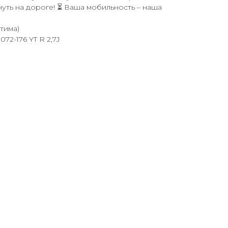
нуть на дороге! ⏳ Ваша мобильность – наша
тима)
72-176 YT R 2,7J