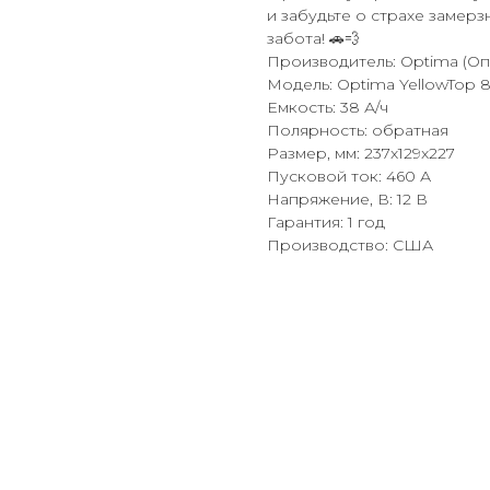
и забудьте о страхе замерз
забота! 🚗💨
Производитель: Optima (Оп
Модель: Optima YellowTop 80
Емкость: 38 А/ч
Полярность: обратная
Размер, мм: 237x129x227
Пусковой ток: 460 А
Напряжение, В: 12 В
Гарантия: 1 год
Производство: США