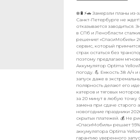
❄️🔋⚡🚗 Замерзли планы из-
Санкт-Петербурге не ждет! 
отказывается заводиться. 
в СПб и Ленобласти сталки
решение! «СпасиМобиль» 2
сервис, который примчится
страх остаться без трансп
поэтому предлагаем мгнове
Аккумулятор Optima YellowT
погоду. 💪 Емкость 38 А/ч 
запуск даже в экстремальн
полярность делают его ид
катеров и тяговых моторов
за 20 минут в любую точку 
замена при сдаче старого ак
новогодние праздники 2026 
скрытых платежей. 💰 Не ри
«СпасиМобиль» решает 95%
аккумулятора Optima Yellow
гарантию уверенного запуск