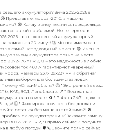
за севшего аккумулятора? Зима 2025-2026 в
🥶 Представьте: мороз -20°C, а машина
Знакомо? 😫 Каждую зиму тысячи автовладельцев
ваются с этой проблемой. Но теперь есть
025-2026 – ваш экстренный аккумуляторный
 на помощь за 20 минут! 🚀 Мы понимаем ваш
орта в самый неподходящий момент. 😨 Именно
нную замену аккумулятора прямо на месте.
op 8072-176 YT R 2,7J – это надежность в любую
и пусковой ток 460 А гарантируют уверенный
ый мороз. Размеры 237x129x227 мм и обратная
еальным выбором для большинства лодок,
. Почему «СпасиМобиль»? 🤔 * Экстренный выезд
СПб, КАД, ЗСД, Ленобласти. 📍 * Бесплатная
кумулятора на месте. ♻️ * Работа 24/7 – даже в
года! 🗓️ * Фиксированная цена без доплат и
скуйте остаться без машины этой зимой! 🚫
 проблем с аккумуляторами. ✅ Закажите замену
Top 8072-176 YT R 2,7J прямо сейчас и получите
а в любую погоду! 🛡️ 📞 Звоните прямо сейчас