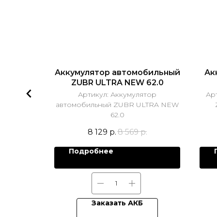
бильный
Аккумулятор автомобильный
Ак
R
ZUBR ULTRA NEW 62.0
тор
Артикул:
Аккумулятор
Ар
ar 110 R
автомобильный ZUBR ULTRA NEW
62.0
р.
8 129
р.
8 569
р.
Подробнее
Заказать АКБ