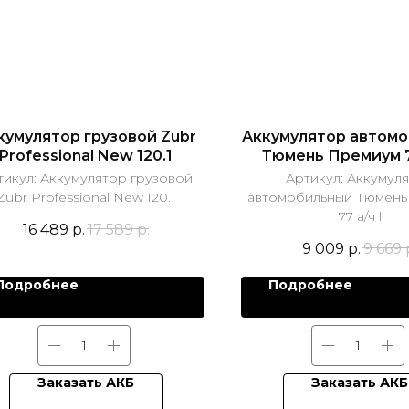
кумулятор грузовой Zubr
Аккумулятор автом
Professional New 120.1
Тюмень Премиум 77
тикул:
Аккумулятор грузовой
Артикул:
Аккумул
Zubr Professional New 120.1
автомобильный Тюмень
77 а/ч l
16 489
р.
17 589
р.
9 009
р.
9 669
Подробнее
Подробнее
Заказать АКБ
Заказать АКБ