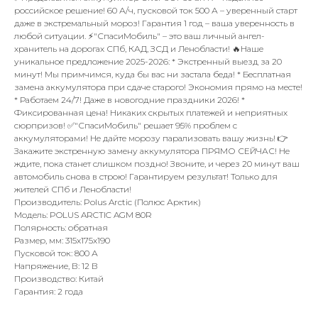
российское решение! 60 А/ч, пусковой ток 500 А – уверенный старт
даже в экстремальный мороз! Гарантия 1 год – ваша уверенность в
любой ситуации. ⚡️"СпасиМобиль" – это ваш личный ангел-
хранитель на дорогах СПб, КАД, ЗСД и Ленобласти! 🔥Наше
уникальное предложение 2025-2026: * Экстренный выезд за 20
минут! Мы примчимся, куда бы вас ни застала беда! * Бесплатная
замена аккумулятора при сдаче старого! Экономия прямо на месте!
* Работаем 24/7! Даже в новогодние праздники 2026! *
Фиксированная цена! Никаких скрытых платежей и неприятных
сюрпризов! ✅"СпасиМобиль" решает 95% проблем с
аккумуляторами! Не дайте морозу парализовать вашу жизнь! 👉
Закажите экстренную замену аккумулятора ПРЯМО СЕЙЧАС! Не
ждите, пока станет слишком поздно! Звоните, и через 20 минут ваш
автомобиль снова в строю! Гарантируем результат! Только для
жителей СПб и Ленобласти!
Производитель: Polus Arctic (Полюс Арктик)
Модель: POLUS ARCTIC AGM 80R
Полярность: обратная
Размер, мм: 315x175x190
Пусковой ток: 800 А
Напряжение, В: 12 В
Производство: Китай
Гарантия: 2 года