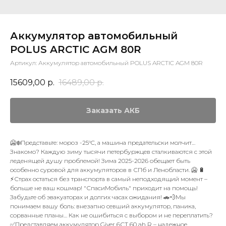
Аккумулятор автомобильный
POLUS ARCTIC AGM 80R
Артикул:
Аккумулятор автомобильный POLUS ARCTIC AGM 80R
15609,00
р.
16489,00
р.
Заказать АКБ
🥶❄️Представьте: мороз -25°C, а машина предательски молчит…
Знакомо? Каждую зиму тысячи петербуржцев сталкиваются с этой
леденящей душу проблемой! Зима 2025-2026 обещает быть
особенно суровой для аккумуляторов в СПб и Ленобласти. 🥶 🔋
⚡️Страх остаться без транспорта в самый неподходящий момент –
больше не ваш кошмар! "СпасиМобиль" приходит на помощь!
Забудьте об эвакуаторах и долгих часах ожидания! 🚗💨Мы
понимаем вашу боль: внезапно севший аккумулятор, паника,
сорванные планы… Как не ошибиться с выбором и не переплатить?
✅Представляем аккумулятор Giver 6СТ 60 ah R – надежное