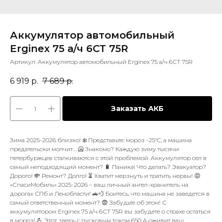
Аккумулятор автомобильный
Erginex 75 а/ч 6СТ 75R
Артикул:
Аккумулятор автомобильный Erginex 75 а/ч 6СТ 75R
6 919
р.
7 689
р.
Заказать АКБ
Зима 2025-2026 близко! ❄️ Представьте: мороз -25°C, а машина
предательски молчит… 🥶 Знакомо? Каждую зиму тысячи
петербуржцев сталкиваются с этой проблемой. Аккумулятор сел в
самый неподходящий момент? 🔋 Паника! Что делать? Эвакуатор?
Дорого! 💸 Ремонт? Долго! ⏳ Хватит мерзнуть и тратить нервы! 😡
«СпасиМобиль» 2025-2026 – ваш личный ангел-хранитель на
дорогах СПб и Ленобласти! 🚗💨 Боитесь, что машина не заведется в
самый ответственный момент? 😨 Забудьте об этом! С
аккумулятором Erginex 75 а/ч 6СТ 75R вы забудете о страхе остаться
в мороз! 💪 Этот зверь с пусковым током 650 А оживит ваш