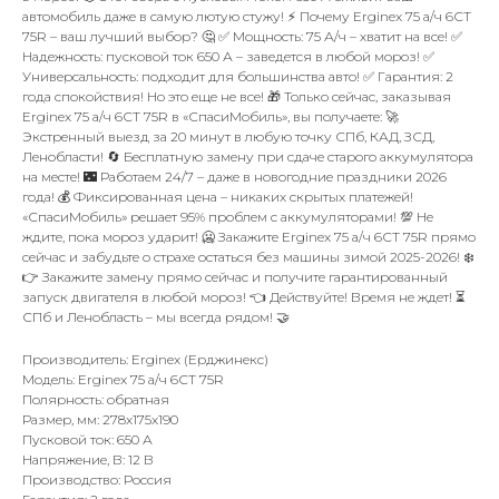
автомобиль даже в самую лютую стужу! ⚡ Почему Erginex 75 а/ч 6СТ
75R – ваш лучший выбор? 🤔 ✅ Мощность: 75 А/ч – хватит на все! ✅
Надежность: пусковой ток 650 А – заведется в любой мороз! ✅
Универсальность: подходит для большинства авто! ✅ Гарантия: 2
года спокойствия! Но это еще не все! 🎁 Только сейчас, заказывая
Erginex 75 а/ч 6СТ 75R в «СпасиМобиль», вы получаете: 🚀
Экстренный выезд за 20 минут в любую точку СПб, КАД, ЗСД,
Ленобласти! 🔄 Бесплатную замену при сдаче старого аккумулятора
на месте! 🌃 Работаем 24/7 – даже в новогодние праздники 2026
года! 💰 Фиксированная цена – никаких скрытых платежей!
«СпасиМобиль» решает 95% проблем с аккумуляторами! 💯 Не
ждите, пока мороз ударит! 🥶 Закажите Erginex 75 а/ч 6СТ 75R прямо
сейчас и забудьте о страхе остаться без машины зимой 2025-2026! ❄️
👉 Закажите замену прямо сейчас и получите гарантированный
запуск двигателя в любой мороз! 👈 Действуйте! Время не ждет! ⏳
СПб и Ленобласть – мы всегда рядом! 🤝
Производитель: Erginex (Ерджинекс)
Модель: Erginex 75 а/ч 6СТ 75R
Полярность: обратная
Размер, мм: 278x175x190
Пусковой ток: 650 А
Напряжение, В: 12 В
Производство: Россия