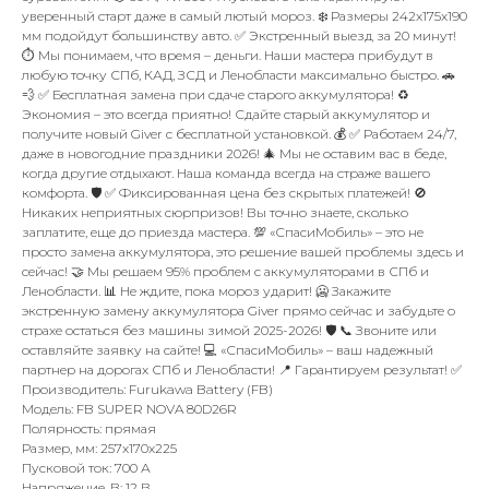
уверенный старт даже в самый лютый мороз. ❄️ Размеры 242x175x190
мм подойдут большинству авто. ✅ Экстренный выезд за 20 минут!
⏱️ Мы понимаем, что время – деньги. Наши мастера прибудут в
любую точку СПб, КАД, ЗСД и Ленобласти максимально быстро. 🚗
💨 ✅ Бесплатная замена при сдаче старого аккумулятора! ♻️
Экономия – это всегда приятно! Сдайте старый аккумулятор и
получите новый Giver с бесплатной установкой. 💰 ✅ Работаем 24/7,
даже в новогодние праздники 2026! 🎄 Мы не оставим вас в беде,
когда другие отдыхают. Наша команда всегда на страже вашего
комфорта. 🛡️ ✅ Фиксированная цена без скрытых платежей! 🚫
Никаких неприятных сюрпризов! Вы точно знаете, сколько
заплатите, еще до приезда мастера. 💯 «СпасиМобиль» – это не
просто замена аккумулятора, это решение вашей проблемы здесь и
сейчас! 🤝 Мы решаем 95% проблем с аккумуляторами в СПб и
Ленобласти. 📊 Не ждите, пока мороз ударит! 🥶 Закажите
экстренную замену аккумулятора Giver прямо сейчас и забудьте о
страхе остаться без машины зимой 2025-2026! 🛡️ 📞 Звоните или
оставляйте заявку на сайте! 💻 «СпасиМобиль» – ваш надежный
партнер на дорогах СПб и Ленобласти! 📍 Гарантируем результат! ✅
Производитель: Furukawa Battery (FB)
Модель: FB SUPER NOVA 80D26R
Полярность: прямая
Размер, мм: 257x170x225
Пусковой ток: 700 А
Напряжение, В: 12 В