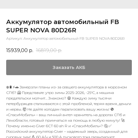
Аккумулятор автомобильный FB
SUPER NOVA 80D26R
Артикул:
Аккумулятор автомобильный FB SUPER NOVA 80D26R
15939,00
р.
16819,00
р.
Заказать АКБ
❄️🔋⚡🚗 Замерзли планы из-за севшего аккумулятора в морозном
СПб? 🥶 Представьте: утро зимы 2025-2026, -25°C, а машина
предательски молчит… Знакомо? 😫 Каждую зиму тысячи
петербуржцев сталкиваются с этой проблемой, теряя время, деньги
и нервы. 🤯 Не дайте холодам парализовать вашу жизнь! 🚫
«СпасиМобиль» – ваш личный ангел-хранитель на дорогах СПб и
Ленобласти, готовый примчаться на помощь в любую минуту! 🚀
Почему именно Giver 6СТ 60 ah R и «СпасиМобиль»? 🤔 ✅
Российский аккумулятор Giver – надежный зверь, созданный для
суровых зим! 💪 60 А/ч и 500 А пускового тока гарантируют