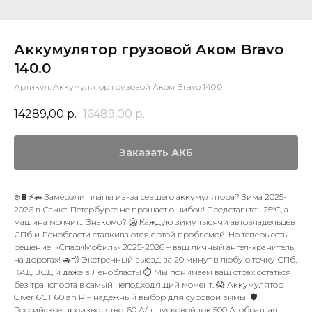
Аккумулятор грузовой Аком Bravo
140.0
Артикул:
Аккумулятор грузовой Аком Bravo 140.0
14289,00
р.
16489,00
р.
Заказать АКБ
❄️🔋⚡🚗 Замерзли планы из-за севшего аккумулятора? Зима 2025-
2026 в Санкт-Петербурге не прощает ошибок! Представьте: -25°C, а
машина молчит… Знакомо? 🥶 Каждую зиму тысячи автовладельцев
СПб и Ленобласти сталкиваются с этой проблемой. Но теперь есть
решение! «СпасиМобиль» 2025-2026 – ваш личный ангел-хранитель
на дорогах! 🚗💨 Экстренный выезд за 20 минут в любую точку СПб,
КАД, ЗСД и даже в Ленобласть! ⏱️ Мы понимаем ваш страх остаться
без транспорта в самый неподходящий момент. 😱 Аккумулятор
Giver 6СТ 60 ah R – надежный выбор для суровой зимы! 🛡️
Российское производство, 60 А/ч, пусковой ток 500 А, обратная