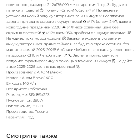
полярность, размеры 242x175x190 мм и гарантия 1 год. Забудьте о
панике и тревоге! 😌 Почему «СпасиМобиль»? ✅ Привезем и
установим новый аккумулятор Giver за 20 минут! ✅ Бесплатная
замена при сдаче старого аккумулятора! ♻️ ✅ Работаем 24/7, даже в
новогодние праздники 2026! 🎄 ✅ Фиксированная цена без
скрытых платежей! 💰 ✅ Решаем 95% проблем с аккумуляторами! 💯
Не ждите, пока мороз ударит! 🥶 Закажите экстренную замену
аккумулятора Giver прямо сейчас и забудьте о страхе остаться без
машины зимой 2025-2026! ⚡ «СпасиМобиль» – это ваша уверенность
на дорогах СПб и Ленобласти! 📍 📞 Звоните прямо сейчас и
получите гарантированную помощь в течение 20 минут! ⏰ Не дайте
зиме 2025-2026 застать вас врасплох! 🚀
Производитель: АКОМ (Аком)
Модель: Аком Bravo 140.0
Емкость: 140 А/ч
Полярность: обратная
Размер, мм: 513x189x223
Пусковой ток: 890 А
Напряжение, В: 12 В
Производство: Россия
Гарантия: 1 год
Смотрите также