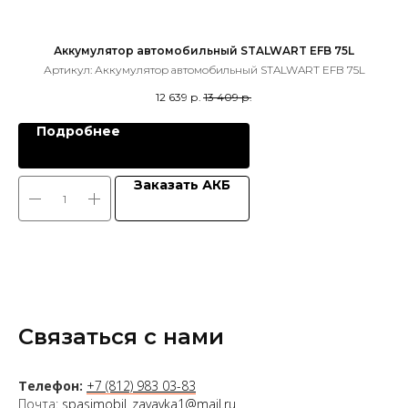
Аккумулятор автомобильный STALWART EFB 75L
Артикул:
Аккумулятор автомобильный STALWART EFB 75L
А
12 639
р.
13 409
р.
Подробнее
Заказать АКБ
Связаться с нами
Телефон:
+7 (812) 983 03-83
Почта:
spasimobil_zayavka1@mail.ru