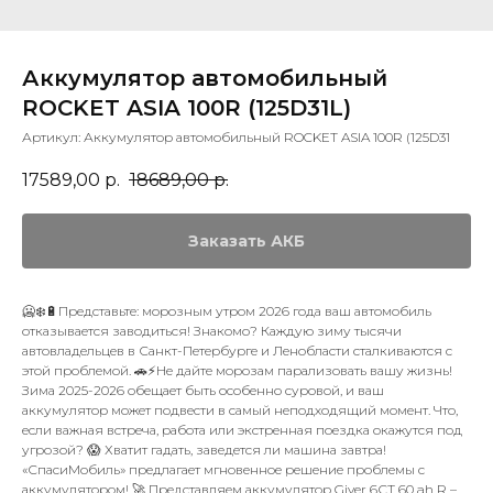
Аккумулятор автомобильный
ROCKET ASIA 100R (125D31L)
Артикул:
Аккумулятор автомобильный ROCKET ASIA 100R (125D31
17589,00
р.
18689,00
р.
Заказать АКБ
🥶❄️🔋Представьте: морозным утром 2026 года ваш автомобиль
отказывается заводиться! Знакомо? Каждую зиму тысячи
автовладельцев в Санкт-Петербурге и Ленобласти сталкиваются с
этой проблемой. 🚗⚡️Не дайте морозам парализовать вашу жизнь!
Зима 2025-2026 обещает быть особенно суровой, и ваш
аккумулятор может подвести в самый неподходящий момент. Что,
если важная встреча, работа или экстренная поездка окажутся под
угрозой? 😱 Хватит гадать, заведется ли машина завтра!
«СпасиМобиль» предлагает мгновенное решение проблемы с
аккумулятором! 🚀 Представляем аккумулятор Giver 6СТ 60 ah R –