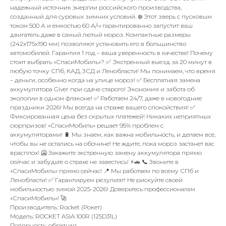
надежный источник энергии российского производства,
созданный для суровых зимних условий. ❄️ Этот зверь с пусковым
током 500 А и емкостью 60 А/ч гарантированно запустит ваш
двигатель даже в самый лютый мороз. Компактные размеры
(242x175x190 мм) позволяют установить его в большинство
автомобилей. Гарантия 1 год – ваша уверенность в качестве! Почему
стоит выбрать «СпасиМобиль»? ✅ Экстренный выезд за 20 минут в
любую точку СПб, КАД, ЗСД и Ленобласти! Мы понимаем, что время
– деньги, особенно когда на улице мороз! ✅ Бесплатная замена
аккумулятора Giver при сдаче старого! Экономия и забота об
экологии в одном флаконе! ✅ Работаем 24/7, даже в новогодние
праздники 2026! Мы всегда на страже вашего спокойствия! ✅
Фиксированная цена без скрытых платежей! Никаких неприятных
сюрпризов! «СпасиМобиль» решает 95% проблем с
аккумуляторами! 🔋 Мы знаем, как важна мобильность, и делаем все,
чтобы вы не остались на обочине! Не ждите, пока мороз застанет вас
врасплох! 🥶 Закажите экстренную замену аккумулятора прямо
сейчас и забудьте о страхе не завестись! ⚡🚗 📞 Звоните в
«СпасиМобиль» прямо сейчас! 📍 Мы работаем по всему СПб и
Ленобласти! ✅ Гарантируем результат! Не рискуйте своей
мобильностью зимой 2025-2026! Доверьтесь профессионалам
«СпасиМобиль»! 🚀
Производитель: Rocket (Рокет)
Модель: ROCKET ASIA 100R (125D31L)
Полярность: обратная