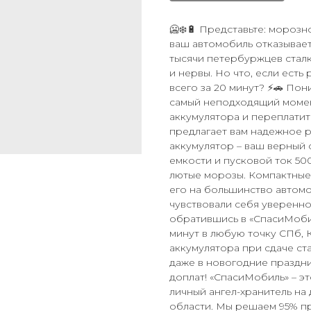
🥶❄️🔋 Представьте: морозн
ваш автомобиль отказывает
тысячи петербуржцев сталк
и нервы. Но что, если ест
всего за 20 минут? ⚡🚗 Пон
самый неподходящий момен
аккумулятора и переплатит
предлагает вам надежное ре
аккумулятор – ваш верный 
емкости и пусковой ток 50
лютые морозы. Компактные 
его на большинство автомоб
чувствовали себя уверенно!
обратившись в «СпасиМобил
минут в любую точку СПб, 
аккумулятора при сдаче ста
даже в новогодние праздн
доплат! «СпасиМобиль» – э
личный ангел-хранитель на
области. Мы решаем 95% пр