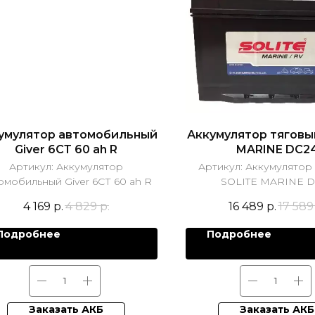
умулятор автомобильный
Аккумулятор тяговы
Giver 6СТ 60 ah R
MARINE DC2
Артикул:
Аккумулятор
Артикул:
Аккумулятор
омобильный Giver 6СТ 60 ah R
SOLITE MARINE D
4 169
р.
4 829
р.
16 489
р.
17 589
Подробнее
Подробнее
Заказать АКБ
Заказать АКБ