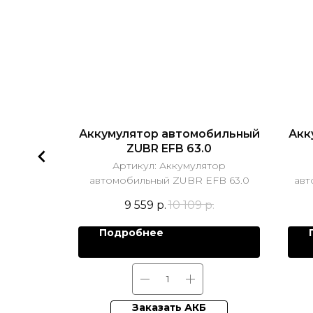
й Start
Аккумулятор автомобильный
Акк
 190L
ZUBR EFB 63.0
грузовой
Артикул:
Аккумулятор
Т 190L
автомобильный ZUBR EFB 63.0
авт
р.
9 559
р.
10 109
р.
Подробнее
Заказать АКБ