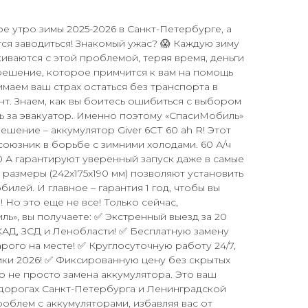
ое утро зимы 2025-2026 в Санкт-Петербурге, а
ся заводиться! Знакомый ужас? 😱 Каждую зиму
иваются с этой проблемой, теряя время, деньги
ь решение, которое примчится к вам на помощь
имаем ваш страх остаться без транспорта в
т. Знаем, как вы боитесь ошибиться с выбором
ь за эвакуатор. Именно поэтому «СпасиМобиль»
шение – аккумулятор Giver 6СТ 60 ah R! Этот
союзник в борьбе с зимними холодами. 60 А/ч
0 А гарантируют уверенный запуск даже в самые
размеры (242x175x190 мм) позволяют установить
илей. И главное – гарантия 1 год, чтобы вы
 Но это еще не все! Только сейчас,
ь», вы получаете: ✅ Экстренный выезд за 20
КАД, ЗСД и Ленобласти! ✅ Бесплатную замену
рого на месте! ✅ Круглосуточную работу 24/7,
ики 2026! ✅ Фиксированную цену без скрытых
то не просто замена аккумулятора. Это ваш
 дорогах Санкт-Петербурга и Ленинградской
облем с аккумуляторами, избавляя вас от