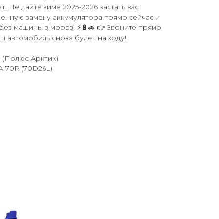
т. Не дайте зиме 2025-2026 застать вас
тренную замену аккумулятора прямо сейчас и
 без машины в мороз! ⚡🔋🚗 👉 Звоните прямо
аш автомобиль снова будет на ходу!
c (Полюс Арктик)
A 70R (70D26L)