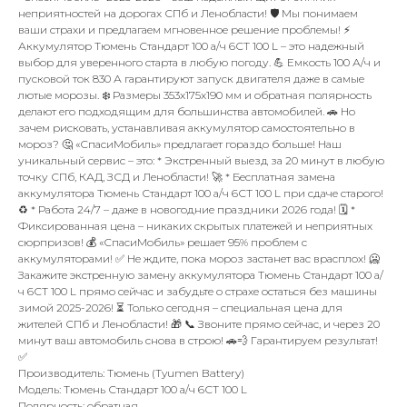
неприятностей на дорогах СПб и Ленобласти! 🛡️ Мы понимаем
ваши страхи и предлагаем мгновенное решение проблемы! ⚡
Аккумулятор Тюмень Стандарт 100 а/ч 6СТ 100 L – это надежный
выбор для уверенного старта в любую погоду. 💪 Емкость 100 А/ч и
пусковой ток 830 А гарантируют запуск двигателя даже в самые
лютые морозы. ❄️ Размеры 353x175x190 мм и обратная полярность
делают его подходящим для большинства автомобилей. 🚗 Но
зачем рисковать, устанавливая аккумулятор самостоятельно в
мороз? 🤔 «СпасиМобиль» предлагает гораздо больше! Наш
уникальный сервис – это: * Экстренный выезд за 20 минут в любую
точку СПб, КАД, ЗСД и Ленобласти! 🚀 * Бесплатная замена
аккумулятора Тюмень Стандарт 100 а/ч 6СТ 100 L при сдаче старого!
♻️ * Работа 24/7 – даже в новогодние праздники 2026 года! 🗓️ *
Фиксированная цена – никаких скрытых платежей и неприятных
сюрпризов! 💰 «СпасиМобиль» решает 95% проблем с
аккумуляторами! ✅ Не ждите, пока мороз застанет вас врасплох! 🥶
Закажите экстренную замену аккумулятора Тюмень Стандарт 100 а/
ч 6СТ 100 L прямо сейчас и забудьте о страхе остаться без машины
зимой 2025-2026! ⏳ Только сегодня – специальная цена для
жителей СПб и Ленобласти! 🎁 📞 Звоните прямо сейчас, и через 20
минут ваш автомобиль снова в строю! 🚗💨 Гарантируем результат!
✅
Производитель: Тюмень (Tyumen Battery)
Модель: Тюмень Стандарт 100 а/ч 6СТ 100 L
Полярность: обратная