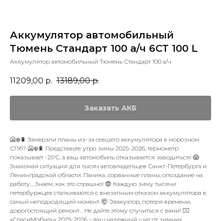
Аккумулятор автомобильный
Тюмень Стандарт 100 а/ч 6СТ 100 L
Аккумулятор автомобильный Тюмень Стандарт 100 а/ч
11209,00
р.
13189,00
р.
Заказать АКБ
🥶❄️🔋 Замерзли планы из-за севшего аккумулятора в морозном
СПб? 🥶❄️🔋 Представьте: утро зимы 2025-2026, термометр
показывает -25°C, а ваш автомобиль отказывается заводиться! 😱
Знакомая ситуация для тысяч автовладельцев Санкт-Петербурга и
Ленинградской области. Паника, сорванные планы, опоздание на
работу… Знаем, как это страшно! 😨 Каждую зиму тысячи
петербуржцев сталкиваются с внезапным отказом аккумулятора в
самый неподходящий момент. 🤯 Эвакуатор, потеря времени,
дорогостоящий ремонт… Не дайте этому случиться с вами! 🙅‍♂️
«СпасиМобиль» 2025-2026 – ваш надежный щит от зимних