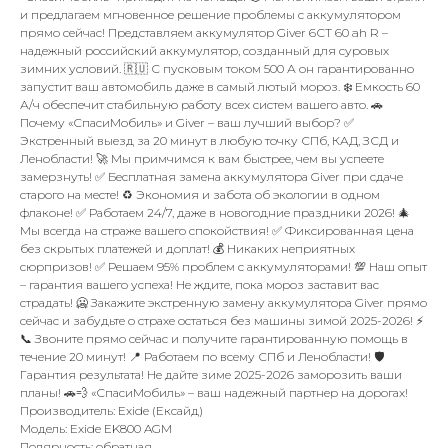
и предлагаем мгновенное решение проблемы с аккумулятором
прямо сейчас! Представляем аккумулятор Giver 6СТ 60 ah R –
надежный российский аккумулятор, созданный для суровых
зимних условий. 🇷🇺 С пусковым током 500 А он гарантированно
запустит ваш автомобиль даже в самый лютый мороз. ❄️ Емкость 60
А/ч обеспечит стабильную работу всех систем вашего авто. 🚗
Почему «СпасиМобиль» и Giver – ваш лучший выбор? ✅
Экстренный выезд за 20 минут в любую точку СПб, КАД, ЗСД и
Ленобласти! 🚀 Мы примчимся к вам быстрее, чем вы успеете
замерзнуть! ✅ Бесплатная замена аккумулятора Giver при сдаче
старого на месте! ♻️ Экономия и забота об экологии в одном
флаконе! ✅ Работаем 24/7, даже в новогодние праздники 2026! 🎄
Мы всегда на страже вашего спокойствия! ✅ Фиксированная цена
без скрытых платежей и доплат! 💰 Никаких неприятных
сюрпризов! ✅ Решаем 95% проблем с аккумуляторами! 💯 Наш опыт
– гарантия вашего успеха! Не ждите, пока мороз заставит вас
страдать! 🥶 Закажите экстренную замену аккумулятора Giver прямо
сейчас и забудьте о страхе остаться без машины зимой 2025-2026! ⚡
📞 Звоните прямо сейчас и получите гарантированную помощь в
течение 20 минут! 📍 Работаем по всему СПб и Ленобласти! 🛡️
Гарантия результата! Не дайте зиме 2025-2026 заморозить ваши
планы! 🚗💨 «СпасиМобиль» – ваш надежный партнер на дорогах!
Производитель: Exide (Ексайд)
Модель: Exide EK800 AGM
Полярность: обратная