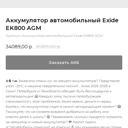
Аккумулятор автомобильный Exide
EK800 AGM
Артикул:
Аккумулятор автомобильный Exide EK800 AGM
34089,00
р.
35189,00
р.
Заказать АКБ
❄️🔋⚡🚗 Замерзли планы из-за севшего аккумулятора? Представьте:
утро, -25°C, а машина предательски молчит… Зима 2025-2026 в
Санкт-Петербурге и Ленобласти обещает быть беспощадной к
автовладельцам! 🥶 Каждую зиму тысячи петербуржцев
сталкиваются с этой проблемой, теряя время, деньги и нервы.
Боитесь, что аккумулятор сядет в самый неподходящий момент? 😱
Паникуете, что не сможете вовремя добраться на работу или
отвезти детей в школу? 😫 Переживаете, сколько придется потратить
на эвакуатор и новый аккумулятор? 💸 Хватит гадать!
«СпасиМобиль» приходит на помощь! 💪 Мы понимаем ваши страхи