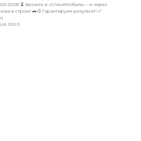
25-2026! ⏳ Звоните в «СпасиМобиль» – и через
ова в строю! 🚗💨 Гарантируем результат! ✅
р)
IA 100.0