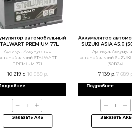
умулятор автомобильный
Аккумулятор автом
TALWART PREMIUM 77L
SUZUKI ASIA 45.0 (
Артикул:
Аккумулятор
Артикул:
Аккумул
автомобильный STALWART
автомобильный SUZUKI 
PREMIUM 77L
(50B24L
10 219
р.
10 989
р.
7 139
р.
7 689
Подробнее
Подробнее
Заказать АКБ
Заказать АКБ