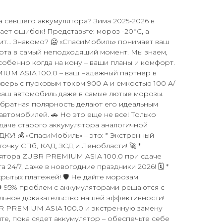
за севшего аккумулятора? Зима 2025-2026 в
ет ошибок! Представьте: мороз -20°C, а
ит… Знакомо? 🥶 «СпасиМобиль» понимает ваш
орта в самый неподходящий момент. Мы знаем,
собенно когда на кону – ваши планы и комфорт.
UM ASIA 100.0 – ваш надежный партнер в
зверь с пусковым током 900 А и емкостью 100 А/
ваш автомобиль даже в самые лютые морозы.
обратная полярность делают его идеальным
втомобилей. 🚗 Но это еще не все! Только
сдаче старого аккумулятора аналогичной
КУ! 💰 «СпасиМобиль» – это: * Экстренный
точку СПб, КАД, ЗСД и Ленобласти! 🚀 *
лятора ZUBR PREMIUM ASIA 100.0 при сдаче
а 24/7, даже в новогодние праздники 2026! 🗓️ *
рытых платежей! 🛡️ Не дайте морозам
🚫 95% проблем с аккумуляторами решаются с
льное доказательство нашей эффективности!
R PREMIUM ASIA 100.0 и экстренную замену
, пока сядет аккумулятор – обеспечьте себе