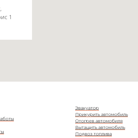
,
фис 1
Эвакуатор
Прикурить автомобиль
аботы
Отогрев автомобиля
Вытащить автомобиль
ты
Подвоз топлива