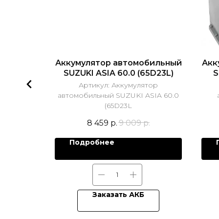
бильный
Аккумулятор автомобильный
Акк
65D26R
SUZUKI ASIA 60.0 (65D23L)
S
тор
Артикул:
Аккумулятор
OOK AGM
автомобильный SUZUKI ASIA 60.0
(65D23L
р.
8 459
р.
9 009
р.
Подробнее
Заказать АКБ