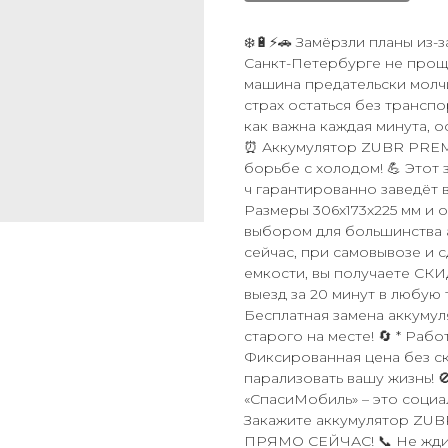
❄️🔋⚡🚗 Замёрзли планы из-
Санкт-Петербурге не проща
машина предательски молч
страх остаться без трансп
как важна каждая минута, о
⏰ Аккумулятор ZUBR PREMI
борьбе с холодом! 💪 Этот 
ч гарантированно заведёт 
Размеры 306x173x225 мм и 
выбором для большинства а
сейчас, при самовывозе и 
емкости, вы получаете СКИД
выезд за 20 минут в любую 
Бесплатная замена аккуму
старого на месте! 🔄 * Работ
Фиксированная цена без ск
парализовать вашу жизнь! 
«СпасиМобиль» – это социа
Закажите аккумулятор ZUB
ПРЯМО СЕЙЧАС! 📞 Не ждите