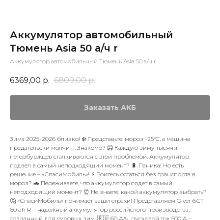
Аккумулятор автомобильный
Тюмень Asia 50 а/ч r
Аккумулятор автомобильный Тюмень Asia 50 а/ч r
6369,00
р.
6809,00
р.
Заказать АКБ
Зима 2025-2026 близко! ❄️ Представьте: мороз -25°C, а машина
предательски молчит… Знакомо? 🥶 Каждую зиму тысячи
петербуржцев сталкиваются с этой проблемой. Аккумулятор
подвел в самый неподходящий момент? 🔋 Паника! Но есть
решение – «СпасиМобиль»! ⚡ Боитесь остаться без транспорта в
мороз? 🚗 Переживаете, что аккумулятор сядет в самый
неподходящий момент? ⏰ Не знаете, какой аккумулятор выбрать?
🤔 «СпасиМобиль» понимает ваши страхи! Представляем Giver 6СТ
60 ah R – надежный аккумулятор российского производства,
созданный для суровых зим. 🇷🇺 60 А/ч, пусковой ток 500 А –