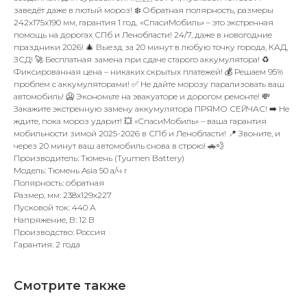
заведёт даже в лютый мороз! ❄️ Обратная полярность, размеры
242x175x190 мм, гарантия 1 год. «СпасиМобиль» – это экстренная
помощь на дорогах СПб и Ленобласти! 24/7, даже в новогодние
праздники 2026! 🎄 Выезд за 20 минут в любую точку города, КАД,
ЗСД! 🚀 Бесплатная замена при сдаче старого аккумулятора! ♻️
Фиксированная цена – никаких скрытых платежей! 💰 Решаем 95%
проблем с аккумуляторами! ✅ Не дайте морозу парализовать ваш
автомобиль! 🥶 Экономьте на эвакуаторе и дорогом ремонте! 💸
Закажите экстренную замену аккумулятора ПРЯМО СЕЙЧАС! ➡️ Не
ждите, пока мороз ударит! 💥 «СпасиМобиль» – ваша гарантия
мобильности зимой 2025-2026 в СПб и Ленобласти! 📍 Звоните, и
через 20 минут ваш автомобиль снова в строю! 🚗💨
Производитель: Тюмень (Tyumen Battery)
Модель: Тюмень Asia 50 а/ч r
Полярность: обратная
Размер, мм: 238x129x227
Пусковой ток: 440 А
Напряжение, В: 12 В
Производство: Россия
Гарантия: 2 года
Смотрите также