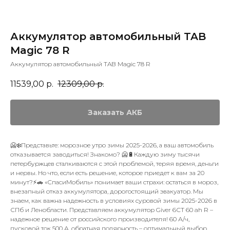
Аккумулятор автомобильный TAB
Magic 78 R
Аккумулятор автомобильный TAB Magic 78 R
11539,00
р.
12309,00
р.
Заказать АКБ
🥶❄️Представьте: морозное утро зимы 2025-2026, а ваш автомобиль
отказывается заводиться! Знакомо? 🥶🔋Каждую зиму тысячи
петербуржцев сталкиваются с этой проблемой, теряя время, деньги
и нервы. Но что, если есть решение, которое приедет к вам за 20
минут?⚡🚗 «СпасиМобиль» понимает ваши страхи: остаться в мороз,
внезапный отказ аккумулятора, дорогостоящий эвакуатор. Мы
знаем, как важна надежность в условиях суровой зимы 2025-2026 в
СПб и Ленобласти. Представляем аккумулятор Giver 6СТ 60 ah R –
надежное решение от российского производителя! 60 А/ч,
пусковой ток 500 А, обратная полярность – оптимальный выбор