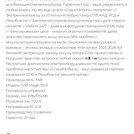
для большинства автомобилей. Гарантия 1 год – ваша уверенность в
любой мороз. Но это еще не все! «СпасиМобиль» предлагает: ✅
Экстренный выезд за 20 минут в любую точку СПб, КАД, ЗСД и
Ленобласти! ✅ Бесплатная замена аккумулятора при сдаче старого
на месте! ✅ Работа 24/7 – даже в новогодние праздники 2026 года!
✅ Фиксированная цена – никаких скрытых платежей! Не дайте
морозам парализовать вашу жизнь! 95% проблем с
аккумуляторами решаем на месте. Экономия на эвакуаторе и
времени – это ваш вклад в спокойствие этой зимой 2025-2026. 👉
Закажите экстренную замену аккумулятора Giver прямо сейчас и
получите гарантию запуска в любой мороз! ❄️🔋⚡🚗Только сегодня –
бесплатная диагностика электрооборудования! Не ждите, пока
проблема настигнет вас! «СпасиМобиль» – ваш надежный партнер
на дорогах СПб и Ленобласти! Звоните сейчас!
Производитель: TAB
Модель: TAB Magic 78 R
Полярность: обратная
Размер, мм: 278x175x190
Пусковой ток: 720 А
Напряжение, В: 12 В
Производство: Словения
Гарантия: 2 года