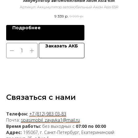
Аккумулятор автомобильный Аком Asia 65R
А
Артикул:
Аккумулятор автомобильный Аком Asia 65R
А
9 339
р.
9 999
р.
Подробнее
Заказать АКБ
Связаться с нами
Телефон:
+7 (812) 983 03-83
Почта:
spasimobil_zayavka1@mail.ru
Время работы:
без выходных с
07:00 по 00:00
Адрес:
195067, г. Санкт-Петербург, Екатерининский