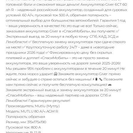
головной боли и сэкономит ваши деньги! Аккумулятор Giver 6СТ 60
ah R – надежный российский аккумулятор, созданный для суровых
условий. 60 А/ч, пусковой ток 500 А, обратная полярность –
оптимальный выбор для большинства автомобилей. Гарантия 1 год
– ваша уверенность в качестве! Но это еще не все! Только сейчас,
заказывая аккумулятор Giver в «СпасиМобиль», вы получаете: ✅
Экстренный выезд за 20 минут в любую точку СПб, КАД, ЗСД и
Ленобласти! ✅ Бесплатную замену аккумулятора при сдаче старого
на месте! ✅ Круглосуточную работу 24/7 – даже в новогодние
праздники 2026 года! ✅ Фиксированную цену без скрытых
платежей и доплат! «СпасиМобиль» – это не просто замена
аккумулятора, это ваша уверенность на дороге зимой 2025-2026!
Мы решаем 95% проблем с аккумуляторами в течение 20 минут! Не
ждите, пока мороз ударит! 🥶 Закажите аккумулятор Giver прямо
сейчас и забудьте о страхе остаться без машины! ⚡🔋 📞 Позвоните
нам прямо сейчас и получите бесплатную консультацию! 🚗
Закажите экстренный выезд и замену аккумулятора за 20 минут!
«СпасиМобиль» – ваш надежный партнер на дорогах СПб и
Ленобласти! Гарантируем результат!
Производитель: Mutlu (Мутлу)
Модель: MUTLU 80 А/ч AGM R
Полярность: обратная
Размер, мм: 315x175x190
Пусковой ток: 800 А
Напряжение, В: 12 В