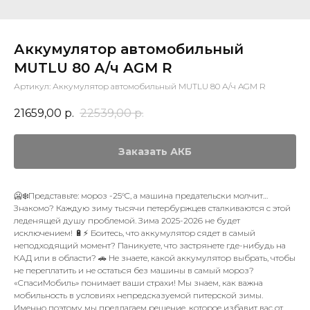
Аккумулятор автомобильный
MUTLU 80 А/ч AGM R
Артикул:
Аккумулятор автомобильный MUTLU 80 А/ч AGM R
21659,00
р.
22539,00
р.
Заказать АКБ
🥶❄️Представьте: мороз -25°C, а машина предательски молчит…
Знакомо? Каждую зиму тысячи петербуржцев сталкиваются с этой
леденящей душу проблемой. Зима 2025-2026 не будет
исключением! 🔋⚡ Боитесь, что аккумулятор сядет в самый
неподходящий момент? Паникуете, что застрянете где-нибудь на
КАД или в области? 🚗 Не знаете, какой аккумулятор выбрать, чтобы
не переплатить и не остаться без машины в самый мороз?
«СпасиМобиль» понимает ваши страхи! Мы знаем, как важна
мобильность в условиях непредсказуемой питерской зимы.
Именно поэтому мы предлагаем решение, которое избавит вас от