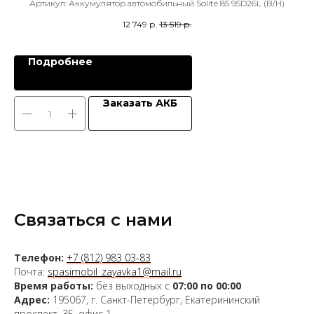
 l
Артикул:
Аккумулятор автомобильный Solite 85 95D26L (B/H)
12 749
р.
13 519
р.
Подробнее
Заказать АКБ
Связаться с нами
Телефон:
+7 (812) 983 03-83
Почта:
spasimobil_zayavka1@mail.ru
Время работы:
без выходных с
07:00 по 00:00
Адрес:
195067, г. Санкт-Петербург, Екатерининский
проспект, 3Б, офис 1