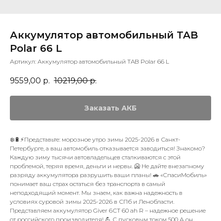
Аккумулятор автомобильный TAB
Polar 66 L
Артикул:
Аккумулятор автомобильный TAB Polar 66 L
9559,00
р.
10219,00
р.
Заказать АКБ
❄️🔋⚡Представьте: морозное утро зимы 2025-2026 в Санкт-
Петербурге, а ваш автомобиль отказывается заводиться! Знакомо?
Каждую зиму тысячи автовладельцев сталкиваются с этой
проблемой, теряя время, деньги и нервы. 🥶 Не дайте внезапному
разряду аккумулятора разрушить ваши планы! 🚗 «СпасиМобиль»
понимает ваш страх остаться без транспорта в самый
неподходящий момент. Мы знаем, как важна надежность в
условиях суровой зимы 2025-2026 в СПб и Ленобласти.
Представляем аккумулятор Giver 6СТ 60 ah R – надежное решение
от российского производителя! 💪 С пусковым током 500 А он