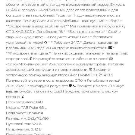
обеспечит уверенный старт даже в экстремальный мороз. Емкость
60 А/ч и размеры 242x175x190 мм делают его подходящим для
большинства автомобилей. Гарантия 1 год – ваша уверенность в
качестве. Почему Giver и «СпасиМобиль» – ваш лучший выбор? *
**Экстренный выезд за 20 минут:** Мы примчимся в любую точку
СПб, КАД, ЗСД и Ленобласти! 🚀 * **Бесплатная замена:** Сдайте
старый аккумулятор – и получите новый Giver с бесплатной
установкой на месте! ♻️ * **Работаем 24/7:** Даже в новогодние
праздники 2026 года мы на страже вашего спокойствия! 🌃 *
**Фиксированная цена:** Никаких скрытых платежей и неприятных
сюрпризов! 💰 Не рискуйте остаться на обочине в мороз! 🥶
«СпасиМобиль» решает 95% проблем с аккумуляторами. Избегите
дорогостоящей эвакуации и потери времени. ⏰ Закажите
экстренную замену аккумулятора Giver ПРЯМО СЕЙЧАС! ⚡️
Почувствуйте уверенность на дорогах СПб и Ленобласти зимой
2025-2026. Гарантируем результат! 🛡️ 📞 Звоните, и через 20 минут
ваш автомобиль снова в строю! Не ждите, пока станет слишком
поздно! ⏳
Производитель: TAB
Модель: TAB Polar 66 L
Полярность: прямая
Размер, мм: 242x175x190
Пусковой ток: 620 А
Напряжение, В: 12 В
Производство: Словения