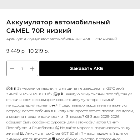
Аккумулятор автомобильный
CAMEL 70R низкий
Артикул:
Аккумулятор автомобильный CAMEL 70R низкий
9 449
р.
10 219
р.
Заказать АКБ
🥶❄️🔋 Замерзли от мысли, что машина не заведется в -25°C этой
зимой 2025-2026 в СПб? 🥶❄️🔋 Каждую зиму тысячи петербуржцев
сталкиваются с кошмаром севшего аккумулятора в самый
неподходящий момент. 🚗⚡️ Представьте: опаздываете на важную
встречу, везёте ребёнка в школу или просто хотите поехать по делам,
а машина предательски молчит. Знакомо? 😱 Зима 2025-2026
обещает быть особенно суровой для автомобилистов Санкт-
Петербурга и Ленобласти. 🥶 Не дайте морозам парализовать вашу
жизнь! 🙅‍♂️ Аккумулятор Giver 6СТ 60 ah R – ваш надежный щит от
зимних неприятностей! 🛡️ Российское качество, проверенное