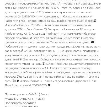
суровыми условиями: ✅ Емкость 60 А/ч – уверенный запуск даже в
сильный мороз. ✅ Пусковой ток 500 А – гарантированная мощность
для старта двигателя. ✅ Обратная полярность и компактные
размеры 242x175x190 мм – подходит для большинства авто. ✅
Гарантия 1 год – спокойствие за ваш выбор. Но это еще не все! 🎁
«СпасиМобиль» 2025-2026 – ваш личный ангел-хранитель на
дорогах СПб и Ленобласти: 🚀 Экстренный выезд за 20 минут в
любую точку СПб, КАД, ЗСД и области! Мы примчимся быстрее
скорой помощи! 🔄 Бесплатная замена аккумулятора Giver при
сдаче старого – прямо на месте! Экономия времени и денег! 🌃
Работаем 24/7 – даже в новогодние праздники 2026! Мы не оставим
вас в беде! 💰 Фиксированная цена – никаких скрытых платежей и
неприятных сюрпризов! Не рискуйте своим временем, нервами и
деньгами! 💸 Эвакуатор обойдется в копеечку, а ожидание помощи
может затянуться на часы. ⏳ «СпасиМобиль» решает 95% проблем с
аккумуляторами мгновенно! ⚡️ Закажите экстренную замену
аккумулятора Giver прямо сейчас и забудьте о страхе заглохнуть на
морозе! 🥶🚗 📞 Звоните или оставляйте заявку на сайте – мы уже в
пути! 🚀 🛡️ «СпасиМобиль» – ваша уверенность на дорогах СПб и
Ленобласти зимой 2025-2026! 🛡️
Производитель: CAMEL (Камэл)
Модель: CAMEL 70R низкий
Полярность: обратная