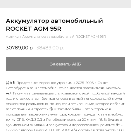
Аккумулятор автомобильный
ROCKET AGM 95R
Артикул:
Аккумулятор автомобильный ROCKET AGM 95R
30789,00
р.
38489,00
р.
Заказать АКБ
🥶❄️🔋 Представьте: морозное утро зимы 2025-2026 в Санкт-
Петербурге, а ваш автомобиль отказывается заводиться! Знакомо?
🚗⚡️ Тысячи автовладельцев сталкиваются с этой проблемой каждый
год, и страх остаться без транспорта в самый неподходящий момент
становится реальностью. Но что, если есть решение, которое избавит
вас от паники и стресса? 🤔 «СпасиМобиль» – это экстренная
помощь для вашего аккумулятора, которая приедет к вам в любую
точку СПб, КАД, ЗСД и Ленобласти всего за 20 минут! 🚀 Забудьте о
мучительном ожидании эвакуатора и дорогостоящем ремонте. 💸 С
аккумулятором Giver 6СТ 60 ah R (60 А/ч, обратная полярность, 500