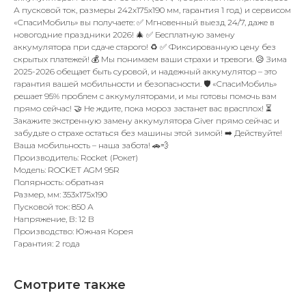
А пусковой ток, размеры 242x175x190 мм, гарантия 1 год) и сервисом
«СпасиМобиль» вы получаете: ✅ Мгновенный выезд 24/7, даже в
новогодние праздники 2026! 🎄 ✅ Бесплатную замену
аккумулятора при сдаче старого! ♻️ ✅ Фиксированную цену без
скрытых платежей! 💰 Мы понимаем ваши страхи и тревоги. 😥 Зима
2025-2026 обещает быть суровой, и надежный аккумулятор – это
гарантия вашей мобильности и безопасности. 🛡️ «СпасиМобиль»
решает 95% проблем с аккумуляторами, и мы готовы помочь вам
прямо сейчас! 🤝 Не ждите, пока мороз застанет вас врасплох! ⏳
Закажите экстренную замену аккумулятора Giver прямо сейчас и
забудьте о страхе остаться без машины этой зимой! ➡️ Действуйте!
Ваша мобильность – наша забота! 🚗💨
Производитель: Rocket (Рокет)
Модель: ROCKET AGM 95R
Полярность: обратная
Размер, мм: 353x175x190
Пусковой ток: 850 А
Напряжение, В: 12 В
Производство: Южная Корея
Гарантия: 2 года
Смотрите также