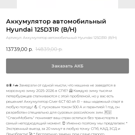
Аккумулятор автомобильный
Hyundai 125D31R (B/H)
Артикул:
Аккумулятор автомобильный Hyundai 125D31R (B/H)
13739,00
р.
14839,00
р.
Заказать АКБ
❄️🔋⚡🚗 Замерзли от одной мысли, что машина не заведется в
морозную зиму 2025-2026 в СПб? 🥶 Каждую зиму тысячи
петербуржцев сталкиваются с этой проблемой, но у вас есть
решение! Аккумулятор Giver 6СТ 60 ah R – ваш надежный старт в
любую погоду! 💪 С пусковым током 500 А и гарантией 1 год, он
разработан специально для суровых российских зим. 🇷🇺
"СпасиМобиль" понимает ваш страх остаться без транспорта в
самый неподходящий момент. ⏰ Именно поэтому мы предлагаем: *
Экстренный выезд за 20 минут в любую точку СПб, КАД, ЗСД и
Ленобласти! 🚀 * Бесплатную замену при сдаче старого