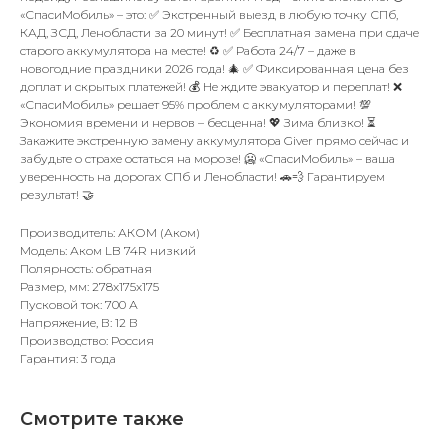
«СпасиМобиль» – это: ✅ Экстренный выезд в любую точку СПб,
КАД, ЗСД, Ленобласти за 20 минут! ✅ Бесплатная замена при сдаче
старого аккумулятора на месте! ♻️ ✅ Работа 24/7 – даже в
новогодние праздники 2026 года! 🎄 ✅ Фиксированная цена без
доплат и скрытых платежей! 💰 Не ждите эвакуатор и переплат! ❌
«СпасиМобиль» решает 95% проблем с аккумуляторами! 💯
Экономия времени и нервов – бесценна! 💖 Зима близко! ⏳
Закажите экстренную замену аккумулятора Giver прямо сейчас и
забудьте о страхе остаться на морозе! 🥶 «СпасиМобиль» – ваша
уверенность на дорогах СПб и Ленобласти! 🚗💨 Гарантируем
результат! 🤝
Производитель: АКОМ (Аком)
Модель: Аком LB 74R низкий
Полярность: обратная
Размер, мм: 278x175x175
Пусковой ток: 700 А
Напряжение, В: 12 В
Производство: Россия
Гарантия: 3 года
Смотрите также