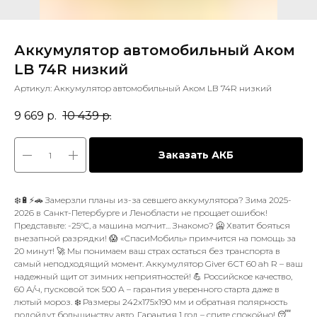
Аккумулятор автомобильный Аком
LB 74R низкий
Артикул:
Аккумулятор автомобильный Аком LB 74R низкий
9 669
р.
10 439
р.
Заказать АКБ
❄️🔋⚡🚗 Замерзли планы из-за севшего аккумулятора? Зима 2025-
2026 в Санкт-Петербурге и Ленобласти не прощает ошибок!
Представьте: -25°C, а машина молчит… Знакомо? 🥶 Хватит бояться
внезапной разрядки! 😱 «СпасиМобиль» примчится на помощь за
20 минут! 🚀 Мы понимаем ваш страх остаться без транспорта в
самый неподходящий момент. Аккумулятор Giver 6СТ 60 ah R – ваш
надежный щит от зимних неприятностей! 💪 Российское качество,
60 А/ч, пусковой ток 500 А – гарантия уверенного старта даже в
лютый мороз. ❄️ Размеры 242x175x190 мм и обратная полярность
подойдут большинству авто. Гарантия 1 год – спите спокойно! 😴