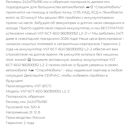
Размеры 242x175x190 мм и обратная полярность делают его
подходящим для большинства автомобилей. 🚗💨 "СпасиМобиль"
примчится на помощь в любую точку СПб, КАД, ЗСД и Ленобласти
всего за 20 минут! Мы решим 95% проблем с аккумуляторами
прямо на месте. Забудьте об эвакуаторах и долгих часах ожидания в
холоде. Просто сдайте свой старый аккумулятор, и мы БЕСПЛАТНО
установим новый VST 6СТ-60.0 560300052 L2-2! ✅ Мы работаем 24/7,
даже в новогодние праздники 2026 года! Наша цена фиксирована –
никаких скрытых платежей и неприятных сюрпризов. Гарантия 2
года на аккумулятор VST 6СТ-60.0 560300052 L2-2 обеспечит вам
спокойствие на долгое время. Не рискуйте остаться без машины
этой зимой! 🥶 Закажите экстренную замену аккумулятора VST
6СТ-60.0 560300052 L2-2 прямо сейчас и будьте уверены в своем
автомобиле! ⚡️🚗 "СпасиМобиль" – ваш надежный партнер в любой
ситуации! Действуйте СЕЙЧАС, чтобы избежать проблем в
будущем!
Производитель: VST (ВСТ)
Модель: VST 6СТ-60.0 560300052 L2-2
Полярность: обратная
Размер, мм: 242x175x190
Пусковой ток: 520 А
Напряжение, В: 12 В
Производство: Россия
Гарантия: 2 года