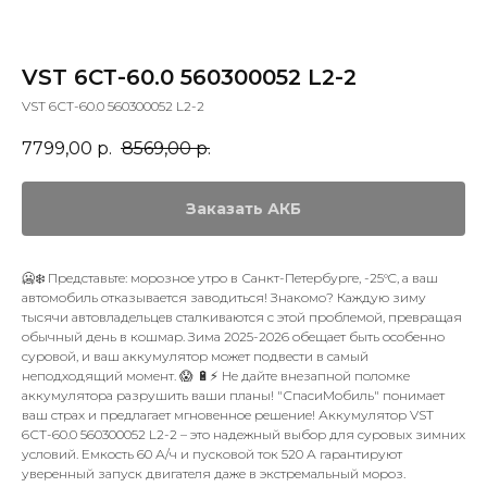
VST 6СТ-60.0 560300052 L2-2
VST 6СТ-60.0 560300052 L2-2
7799,00
р.
8569,00
р.
Заказать АКБ
🥶❄️ Представьте: морозное утро в Санкт-Петербурге, -25°C, а ваш
автомобиль отказывается заводиться! Знакомо? Каждую зиму
тысячи автовладельцев сталкиваются с этой проблемой, превращая
обычный день в кошмар. Зима 2025-2026 обещает быть особенно
суровой, и ваш аккумулятор может подвести в самый
неподходящий момент. 😱 🔋⚡️ Не дайте внезапной поломке
аккумулятора разрушить ваши планы! "СпасиМобиль" понимает
ваш страх и предлагает мгновенное решение! Аккумулятор VST
6СТ-60.0 560300052 L2-2 – это надежный выбор для суровых зимних
условий. Емкость 60 А/ч и пусковой ток 520 А гарантируют
уверенный запуск двигателя даже в экстремальный мороз.