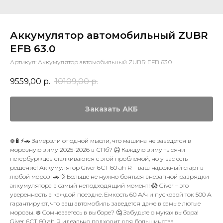
Аккумулятор автомобильный ZUBR
EFB 63.0
Артикул:
Аккумулятор автомобильный ZUBR EFB 63.0
9559,00
р.
10109,00
р.
Заказать АКБ
❄️🔋⚡🚗 Замёрзли от одной мысли, что машина не заведется в
морозную зиму 2025-2026 в СПб? 🥶 Каждую зиму тысячи
петербуржцев сталкиваются с этой проблемой, но у вас есть
решение! Аккумулятор Giver 6СТ 60 ah R – ваш надежный старт в
любой мороз! 🚗💨 Больше не нужно бояться внезапной разрядки
аккумулятора в самый неподходящий момент! 😱 Giver – это
уверенность в каждой поездке. Емкость 60 А/ч и пусковой ток 500 А
гарантируют, что ваш автомобиль заведется даже в самые лютые
морозы. ❄️ Сомневаетесь в выборе? 🤔 Забудьте о муках выбора!
Giver 6СТ 60 ah R идеально подходит для большинства