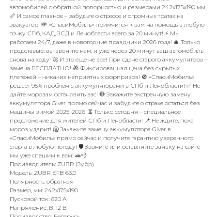
автомобилей с обратной полярностью и размерами 242x175x190 мм.
📏 И самое главное – забудьте о стрессе и огромных тратах на
эвакуатор! 💸 «СпасиМобиль» примчится к вам на помощь в любую
точку СПб, КАД, ЗСД и Ленобласти всего за 20 минут! ⚡ Мы
работаем 24/7, даже в новогодние праздники 2026 года! 🎄 Только
представьте: вы звоните нам, и уже через 20 минут ваш автомобиль
снова на ходу! 🚀 И это еще не все! При сдаче старого аккумулятора –
замена БЕСПЛАТНО! 🎁 Фиксированная цена без скрытых
платежей – никаких неприятных сюрпризов! 🚫 «СпасиМобиль»
решает 95% проблем с аккумуляторами в СПб и Ленобласти! ✅ Не
дайте морозам остановить вас! 🛑 Закажите экстренную замену
аккумулятора Giver прямо сейчас и забудьте о страхе остаться без
машины зимой 2025-2026! ⏳ Только сегодня – специальное
предложение для жителей СПб и Ленобласти! 📍 Не ждите, пока
мороз ударит! 🥶 Закажите замену аккумулятора Giver в
«СпасиМобиль» прямо сейчас и получите гарантию уверенного
старта в любую погоду! 🛡️ Звоните или оставляйте заявку на сайте –
мы уже спешим к вам! 🚗💨
Производитель: ZUBR (Зубр)
Модель: ZUBR EFB 63.0
Полярность: обратная
Размер, мм: 242x175x190
Пусковой ток: 620 А
Напряжение, В: 12 В
Производство: Беларусь