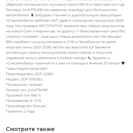
обратной полярностью, пусковым током 500 А и гарантией на 1 год.
Размеры 242x175x190 мм идеально подойдут для большинства
автомобилей. 🔋 Забудьте о панике и дорогостоящих эвакуаторах!
«СпасиМобиль» работает 24/7, даже в новогодние праздники 2026
года. Мы приедем, БЕСПЛАТНО заменим ваш старый аккумулятор
на новый Giver и вернем вас на дорогу! ✅ Фиксированная цена без
скрытых платежей – еще один повод довериться нам. Мы решаем
95% проблем с аккумуляторами в СПб и Ленобласти! Не дайте
морозам зимы 2025-2026 застать вас врасплох. 👉 Закажите
экстренную замену аккумулятора прямо сейчас и получите
надежный запуск двигателя в любую погоду! 📞 Звоните, и
«СпасиМобиль» примчится к вам на помощь в течение 20 минут! 🛡️
Гарантируем результат!
Производитель: ZDF (ЗДФ)
Модель: ZDF EFB 65 L
Полярность: прямая
Размер, мм: 242x175x190
Пусковой ток: 660 А
Напряжение, В: 12 В
Производство: Россия
Гарантия: 2 года
Смотрите также