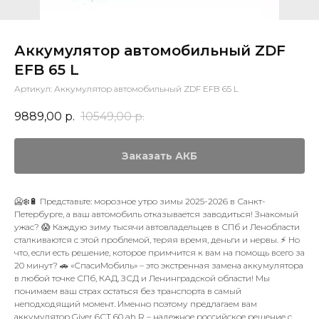
Аккумулятор автомобильный ZDF
EFB 65 L
Артикул:
Аккумулятор автомобильный ZDF EFB 65 L
9889,00
р.
10549,00
р.
Заказать АКБ
🥶❄️🔋 Представьте: морозное утро зимы 2025-2026 в Санкт-
Петербурге, а ваш автомобиль отказывается заводиться! Знакомый
ужас? 😱 Каждую зиму тысячи автовладельцев в СПб и Ленобласти
сталкиваются с этой проблемой, теряя время, деньги и нервы. ⚡️ Но
что, если есть решение, которое примчится к вам на помощь всего за
20 минут? 🚗 «СпасиМобиль» – это экстренная замена аккумулятора
в любой точке СПб, КАД, ЗСД и Ленинградской области! Мы
понимаем ваш страх остаться без транспорта в самый
неподходящий момент. Именно поэтому предлагаем вам
аккумулятор Giver 6СТ 60 ah R – надежное российское решение с