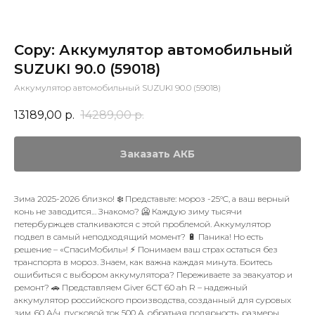
Copy: Аккумулятор автомобильный
SUZUKI 90.0 (59018)
Аккумулятор автомобильный SUZUKI 90.0 (59018)
13189,00
р.
14289,00
р.
Заказать АКБ
Зима 2025-2026 близко! ❄️ Представьте: мороз -25°C, а ваш верный
конь не заводится… Знакомо? 🥶 Каждую зиму тысячи
петербуржцев сталкиваются с этой проблемой. Аккумулятор
подвел в самый неподходящий момент? 🔋 Паника! Но есть
решение – «СпасиМобиль»! ⚡ Понимаем ваш страх остаться без
транспорта в мороз. Знаем, как важна каждая минута. Боитесь
ошибиться с выбором аккумулятора? Переживаете за эвакуатор и
ремонт? 🚗 Представляем Giver 6СТ 60 ah R – надежный
аккумулятор российского производства, созданный для суровых
зим. 60 А/ч, пусковой ток 500 А, обратная полярность, размеры