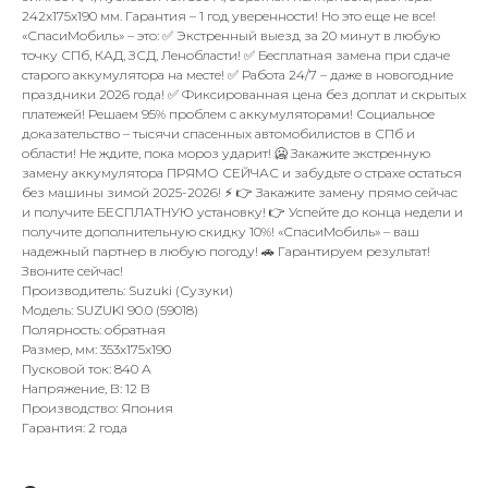
242x175x190 мм. Гарантия – 1 год уверенности! Но это еще не все!
«СпасиМобиль» – это: ✅ Экстренный выезд за 20 минут в любую
точку СПб, КАД, ЗСД, Ленобласти! ✅ Бесплатная замена при сдаче
старого аккумулятора на месте! ✅ Работа 24/7 – даже в новогодние
праздники 2026 года! ✅ Фиксированная цена без доплат и скрытых
платежей! Решаем 95% проблем с аккумуляторами! Социальное
доказательство – тысячи спасенных автомобилистов в СПб и
области! Не ждите, пока мороз ударит! 🥶 Закажите экстренную
замену аккумулятора ПРЯМО СЕЙЧАС и забудьте о страхе остаться
без машины зимой 2025-2026! ⚡ 👉 Закажите замену прямо сейчас
и получите БЕСПЛАТНУЮ установку! 👉 Успейте до конца недели и
получите дополнительную скидку 10%! «СпасиМобиль» – ваш
надежный партнер в любую погоду! 🚗 Гарантируем результат!
Звоните сейчас!
Производитель: Suzuki (Сузуки)
Модель: SUZUKI 90.0 (59018)
Полярность: обратная
Размер, мм: 353x175x190
Пусковой ток: 840 А
Напряжение, В: 12 В
Производство: Япония
Гарантия: 2 года