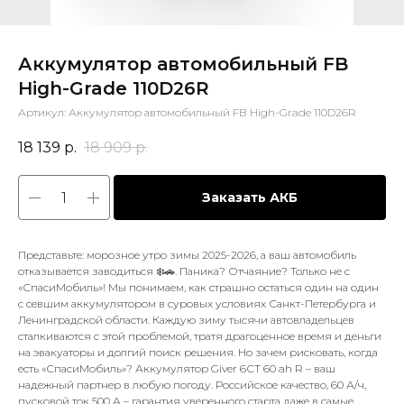
Аккумулятор автомобильный FB
High-Grade 110D26R
Артикул:
Аккумулятор автомобильный FB High-Grade 110D26R
18 139
р.
18 909
р.
Заказать АКБ
Представьте: морозное утро зимы 2025-2026, а ваш автомобиль
отказывается заводиться ❄️🚗. Паника? Отчаяние? Только не с
«СпасиМобиль»! Мы понимаем, как страшно остаться один на один
с севшим аккумулятором в суровых условиях Санкт-Петербурга и
Ленинградской области. Каждую зиму тысячи автовладельцев
сталкиваются с этой проблемой, тратя драгоценное время и деньги
на эвакуаторы и долгий поиск решения. Но зачем рисковать, когда
есть «СпасиМобиль»? Аккумулятор Giver 6СТ 60 ah R – ваш
надежный партнер в любую погоду. Российское качество, 60 А/ч,
пусковой ток 500 А – гарантия уверенного старта даже в самые