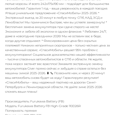
лютые морозы. И всего 242x175x190 мм – подойдет для большинства
автомобилей. Гарантия 1 год – ваша уверенность в каждой поездке.
⚡️Наше уникальное предложение «СпасиМобиль» 2025-2026: *
Экстренный выезд за 20 минут в любую точку СПб, КАД, ЗСД и
Ленобласти! Мы примчимся быстрее, чем вы успеете замерзнуть! *
Бесплатная замена аккумулятора при сдаче старого на месте!
Экономия и забота об экологии в одном флаконе. * Работаем 24/7,
даже в новогодние праздники 2026! Мы не оставим вас в беде,
когда другие отдыхают. * Фиксированная цена без скрытых
платежей! Никаких неприятных сюрпризов – только честная цена за
качественный сервис. «СпасиМобиль» решает 95% проблем с
аккумуляторами! Социальное доказательство нашей эффективности
– тысячи спасенных автомобилистов в СПб и области. Не ждите,
пока мороз застанет вас врасплох! Закажите экстренную замену
аккумулятора Giver прямо сейчас и забудьте о страхе остаться без
машины зимой 2025-2026. 🔋 📞 Позвоните нам, и через 20 минут
ваш автомобиль снова будет на ходу! Гарантируем результат!
«СпасиМобиль» – ваш надежный партнер на дорогах Санкт-
Петербурга и Ленинградской области. Не дайте зиме 2025-2026
сломать ваши планы!
Производитель: Furukawa Battery (FB)
Модель: Furukawa Battery FB High-Grade 110D26R
Полярность: прямая