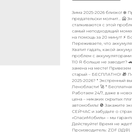
Зима 2025-2026 близко! ❄️ 
предательски молчит… 🥶 
сталкиваются с этой пробл
самый неподходящий момен
на помощь за 20 минут! ⚡ Б
Переживаете, что аккумул
Хватит гадать, какой аккум
проблем с аккумуляторами 
110 R больше не заводит? 
замена на месте! Привезем
старый – БЕСПЛАТНО! 🎁 П
2025-2026? * Экстренный вы
Ленобласти! 🚀 * Бесплатна
Работаем 24/7, даже в ново
цена – никаких скрытых пла
автомобиль! 🚫 Закажите 
СЕЙЧАС и забудьте о страхе
«СпасиМобиль» – мы гарант
Действуйте! Время не ждет!
Производитель: ZDF (ЗДФ)