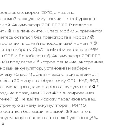
Представьте: мороз -20°C, а машина
Знакомо? Каждую зиму тысячи петербуржцев
емой. Аккумулятор ZDF EFB 110 R подвел в
т? 🔋 Не паникуйте! «СпасиМобиль» примчится
оитесь остаться без транспорта в мороз? 😨
ятор сядет в самый неподходящий момент? ⏰
улятор выбрать! 🤔 «СпасиМобиль» решает 95%
в СПб и Ленобласти! 💪 Аккумулятор ZDF EFB
🚗 Мы предлагаем быстрое решение: экстренная
 новый аккумулятор, установим и заберем
очему «СпасиМобиль» – ваш спаситель зимой
езд за 20 минут в любую точку СПб, КАД, ЗСД,
я замена при сдаче старого аккумулятора! ♻️ *
годние праздники 2026! 🎄 * Фиксированная
тежей! 💰 Не дайте морозу парализовать ваш
экстренную замену аккумулятора ПРЯМО
 остаться без машины зимой! ❄️ Звоните в
ируем запуск вашего авто в любую погоду! 📞
 ⏳