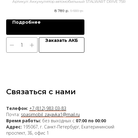
Артикул:
Аккумулятор автомобильный STALWART DRIVE 75R
А
8 789
р.
9 559
р.
Подробнее
Заказать АКБ
Связаться с нами
Телефон:
+7 (812) 983 03-83
Почта:
spasimobil_zayavka1@mail.ru
Время работы:
без выходных с
07:00 по 00:00
Адрес:
195067, г. Санкт-Петербург, Екатерининский
проспект, 3Б, офис 1