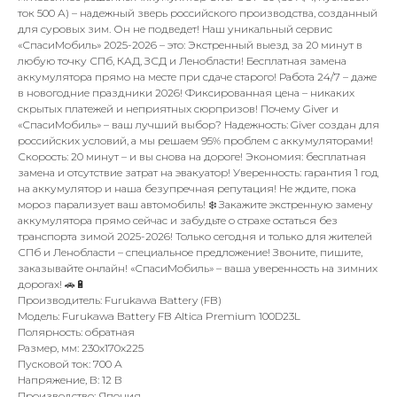
ток 500 А) – надежный зверь российского производства, созданный
для суровых зим. Он не подведет! Наш уникальный сервис
«СпасиМобиль» 2025-2026 – это: Экстренный выезд за 20 минут в
любую точку СПб, КАД, ЗСД и Ленобласти! Бесплатная замена
аккумулятора прямо на месте при сдаче старого! Работа 24/7 – даже
в новогодние праздники 2026! Фиксированная цена – никаких
скрытых платежей и неприятных сюрпризов! Почему Giver и
«СпасиМобиль» – ваш лучший выбор? Надежность: Giver создан для
российских условий, а мы решаем 95% проблем с аккумуляторами!
Скорость: 20 минут – и вы снова на дороге! Экономия: бесплатная
замена и отсутствие затрат на эвакуатор! Уверенность: гарантия 1 год
на аккумулятор и наша безупречная репутация! Не ждите, пока
мороз парализует ваш автомобиль! ❄️ Закажите экстренную замену
аккумулятора прямо сейчас и забудьте о страхе остаться без
транспорта зимой 2025-2026! Только сегодня и только для жителей
СПб и Ленобласти – специальное предложение! Звоните, пишите,
заказывайте онлайн! «СпасиМобиль» – ваша уверенность на зимних
дорогах! 🚗🔋
Производитель: Furukawa Battery (FB)
Модель: Furukawa Battery FB Altica Premium 100D23L
Полярность: обратная
Размер, мм: 230x170x225
Пусковой ток: 700 А
Напряжение, В: 12 В
Производство: Япония