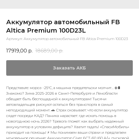
Аккумулятор автомобильный FB
Altica Premium 100D23L
Артикул:
Аккумулятор автомобильный FB Altica Premium 100D23
17919,00
р.
18689,00
р.
Заказать АКБ
Представьте: мороз -25°C, а машина предательски молчит… ❄️🔋
Знакомо? Зима 2025-2026 в Санкт-Петербурге и Ленобласти
обещает быть беспощадной к аккумуляторам! Тысячи
автовладельцев рискуют остаться без транспорта в самый
неподходящий момент. 🚗 Страх сковывает: что если аккумулятор
сядет посреди КАД? Паника нарастает: где искать помощь в
новогоднюю ночь 2026? Тревога гложет: как выбрать надежный
аккумулятор в условиях дефицита? Хватит гадать! «СпасиМобиль»
приходит на помощь! ⚡ Мы понимаем ваши страхи и предлагаем
мгновенное решение: Аккумулятор Giver 6СТ-60 (60 А/ч, пусковой