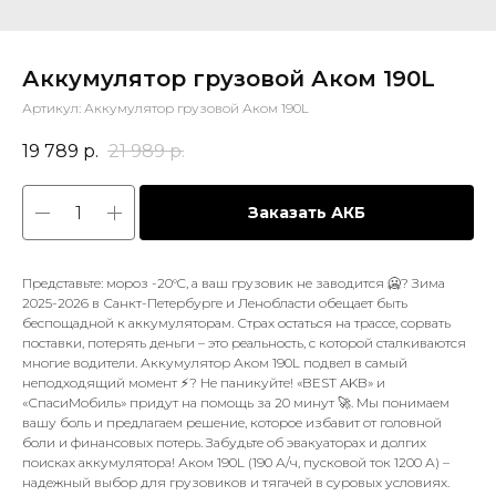
Аккумулятор грузовой Аком 190L
Артикул:
Аккумулятор грузовой Аком 190L
19 789
р.
21 989
р.
Заказать АКБ
Представьте: мороз -20°C, а ваш грузовик не заводится 🥶? Зима
2025-2026 в Санкт-Петербурге и Ленобласти обещает быть
беспощадной к аккумуляторам. Страх остаться на трассе, сорвать
поставки, потерять деньги – это реальность, с которой сталкиваются
многие водители. Аккумулятор Аком 190L подвел в самый
неподходящий момент ⚡? Не паникуйте! «BEST AKB» и
«СпасиМобиль» придут на помощь за 20 минут 🚀. Мы понимаем
вашу боль и предлагаем решение, которое избавит от головной
боли и финансовых потерь. Забудьте об эвакуаторах и долгих
поисках аккумулятора! Аком 190L (190 А/ч, пусковой ток 1200 А) –
надежный выбор для грузовиков и тягачей в суровых условиях.