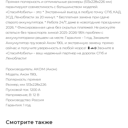
Прямая полярность и оптимальные размеры (513x228x226 мм)
гарантируют совместимость с большинством моделей.
«СпасиМобиль» – это: * Экстренный выезд в любую точку СПб, КАД,
ЗСД, Ленобласти за 20 минут. * Бесплатная замена при сдаче
старого аккумулятора. * Работа 24/7, даже в новогодние праздники
2026. * Фиксированная цена без скрытых платежей. Не рискуйте
остаться без транспорта зимой 2025-2026! 95% проблем с
аккумуляторами решаем на месте. Гарантия – 1 год. Закажите
Аккумулятор грузовой Аком 190L и экстренную замену прямо
сейчас и получите уверенность в любой мороз! 🔋🚗❄️ Звоните в
«СпасиМобиль» – ваш надежный партнер на дорогах СПб и
Ленобласти!
Производитель: АКОМ (Аком)
Модель: Аком 190L
Полярность: прямая
Размер, мм: 513x228x226
Пусковой ток: 1200 А
Напряжение, В: 12 В
Производство: Россия
Гарантия: 1 год
Смотрите также