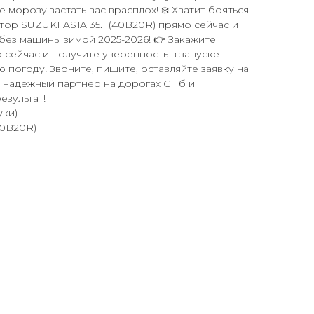
 морозу застать вас врасплох! ❄️ Хватит бояться
ятор SUZUKI ASIA 35.1 (40B20R) прямо сейчас и
 без машины зимой 2025-2026! 👉 Закажите
 сейчас и получите уверенность в запуске
 погоду! Звоните, пишите, оставляйте заявку на
ш надежный партнер на дорогах СПб и
езультат!
уки)
40B20R)