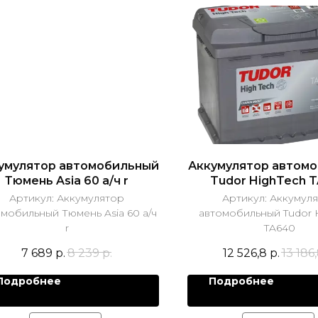
умулятор автомобильный
Аккумулятор автом
Тюмень Asia 60 а/ч r
Tudor HighTech 
Артикул:
Аккумулятор
Артикул:
Аккумул
мобильный Тюмень Asia 60 а/ч
автомобильный Tudor 
r
TA640
7 689
р.
8 239
р.
12 526,8
р.
13 186
Подробнее
Подробнее