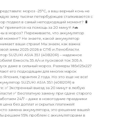
Представьте: мороз -25°C, а ваш верный конь не
ждую зиму тысячи петербуржцев сталкиваются с
тор подвел в самый неподходящий момент? 🔋
ь" примчится на помощь за 20 минут! ⚡🚗
ны в мороз? Переживаете, что аккумулятор
й момент? Не знаете, какой аккумулятор
нимает ваши страхи! Мы знаем, как важна
овой зимы 2025-2026 в СПб и Ленобласти.
тор SUZUKI ASIA 35.1 (40B20R) – надежное
биля! Емкость 35 А/ч и пусковой ток 305 А
уск даже в сильный мороз. Размеры 185x125x227
лают его подходящим для многих марок
Япония, гарантия 2 года. Но это еще не все!
ккумулятор SUZUKI ASIA 35.1 (40B20R) в
те: ✅ Экстренный выезд за 20 минут в любую
бласти! ✅ Бесплатную замену при сдаче старого
Работаем 24/7 – даже в новогодние праздники
я цена без доплат и скрытых платежей!
осто замена аккумулятора, это решение вашей
Мы решаем 95% проблем с аккумуляторами в