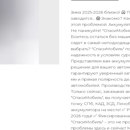
Зима 2025-2026 близко! 🥶 
заводится… 😱 Знакомо? Ка
этой проблемой. Аккумуля
Не паникуйте! "СпасиМобил
Боитесь остаться без маши
сядет в самый неподходящи
выбрать? "СпасиМобиль" по
надежность в условиях сур
Представляем вам аккумуля
решение для вашего автомо
гарантируют уверенный зап
мм и прямая полярность де
автомобилей. Производство 
Только сейчас, заказывая а
"СпасиМобиль", вы получае
точку СПб, КАД, ЗСД, Лено
аккумулятора на месте! ✅ 
2026 года! ✅ Фиксированна
"СпасиМобиль" – это не пр
проблемы здесь и сейчас! 