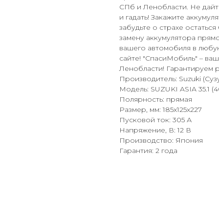
СПб и Ленобласти. Не дайте
и гадать! Закажите аккумул
забудьте о страхе остаться
замену аккумулятора прямо
вашего автомобиля в любую
сайте! "СпасиМобиль" – ва
Ленобласти! Гарантируем р
Производитель: Suzuki (Суз
Модель: SUZUKI ASIA 35.1 (
Полярность: прямая
Размер, мм: 185x125x227
Пусковой ток: 305 А
Напряжение, В: 12 В
Производство: Япония
Гарантия: 2 года