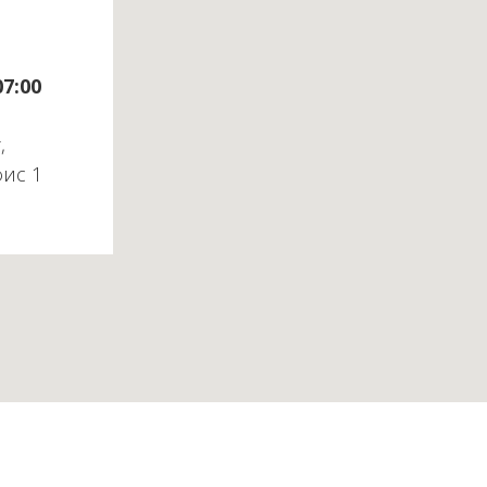
07:00
,
фис 1