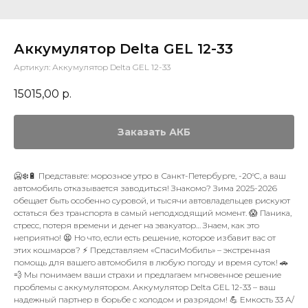
Аккумулятор Delta GEL 12-33
Артикул:
Аккумулятор Delta GEL 12-33
15015,00
р.
Заказать АКБ
🥶❄️🔋 Представьте: морозное утро в Санкт-Петербурге, -20°C, а ваш
автомобиль отказывается заводиться! Знакомо? Зима 2025-2026
обещает быть особенно суровой, и тысячи автовладельцев рискуют
остаться без транспорта в самый неподходящий момент. 😱 Паника,
стресс, потеря времени и денег на эвакуатор… Знаем, как это
неприятно! 😫 Но что, если есть решение, которое избавит вас от
этих кошмаров? ⚡ Представляем «СпасиМобиль» – экстренная
помощь для вашего автомобиля в любую погоду и время суток! 🚗
💨 Мы понимаем ваши страхи и предлагаем мгновенное решение
проблемы с аккумулятором. Аккумулятор Delta GEL 12-33 – ваш
надежный партнер в борьбе с холодом и разрядом! 💪 Емкость 33 А/