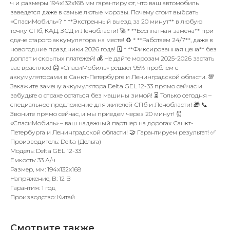
ч и размеры 194x132x168 мм гарантируют, что ваш автомобиль
заведется даже в самые лютые морозы. Почему стоит выбрать
«СпасиМобиль»? * **Экстренный выезд за 20 минут** в любую
точку СПб, КАД, ЗСД и Ленобласти! 🚀 * **Бесплатная замена** при
сдаче старого аккумулятора на месте! ♻️ * **Работаем 24/7**, даже в
новогодние праздники 2026 года! 🗓️ * **Фиксированная цена** без
доплат и скрытых платежей! 💰 Не дайте морозам 2025-2026 застать
вас врасплох! 🥶 «СпасиМобиль» решает 95% проблем с
аккумуляторами в Санкт-Петербурге и Ленинградской области. 💯
Закажите замену аккумулятора Delta GEL 12-33 прямо сейчас и
забудьте о страхе остаться без машины зимой! ⏳ Только сегодня –
специальное предложение для жителей СПб и Ленобласти! 🎁 📞
Звоните прямо сейчас, и мы приедем через 20 минут! ⏰
«СпасиМобиль» – ваш надежный партнер на дорогах Санкт-
Петербурга и Ленинградской области! 🤝 Гарантируем результат! ✅
Производитель: Delta (Дельта)
Модель: Delta GEL 12-33
Емкость: 33 А/ч
Размер, мм: 194x132x168
Напряжение, В: 12 В
Гарантия: 1 год
Производство: Китай
Смотрите также