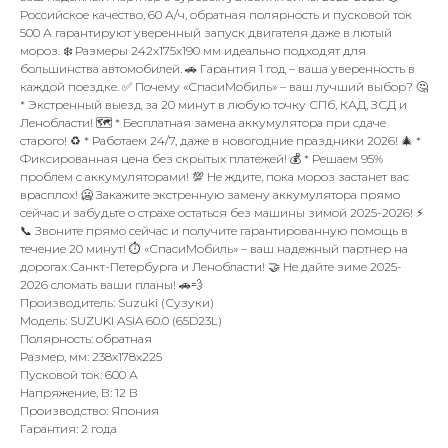
Российское качество, 60 А/ч, обратная полярность и пусковой ток
500 А гарантируют уверенный запуск двигателя даже в лютый
мороз. ❄️ Размеры 242x175x190 мм идеально подходят для
большинства автомобилей. 🚗 Гарантия 1 год – ваша уверенность в
каждой поездке. ✅ Почему «СпасиМобиль» – ваш лучший выбор? 🤔
* Экстренный выезд за 20 минут в любую точку СПб, КАД, ЗСД и
Ленобласти! 🗺️ * Бесплатная замена аккумулятора при сдаче
старого! ♻️ * Работаем 24/7, даже в новогодние праздники 2026! 🎄 *
Фиксированная цена без скрытых платежей! 💰 * Решаем 95%
проблем с аккумуляторами! 💯 Не ждите, пока мороз застанет вас
врасплох! 🥶 Закажите экстренную замену аккумулятора прямо
сейчас и забудьте о страхе остаться без машины зимой 2025-2026! ⚡
📞 Звоните прямо сейчас и получите гарантированную помощь в
течение 20 минут! ⏱️ «СпасиМобиль» – ваш надежный партнер на
дорогах Санкт-Петербурга и Ленобласти! 🤝 Не дайте зиме 2025-
2026 сломать ваши планы! 🚗💨
Производитель: Suzuki (Сузуки)
Модель: SUZUKI ASIA 60.0 (65D23L)
Полярность: обратная
Размер, мм: 238x178x225
Пусковой ток: 600 А
Напряжение, В: 12 В
Производство: Япония
Гарантия: 2 года