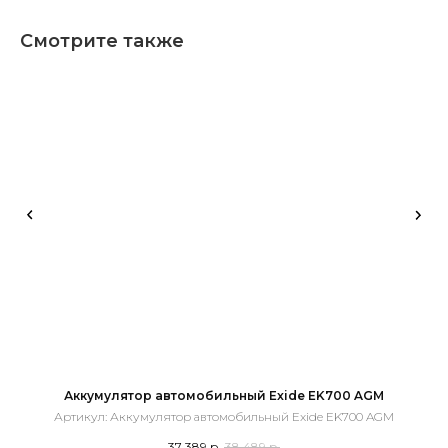
Смотрите также
Аккумулятор автомобильный Exide EK700 AGM
А
Артикул:
Аккумулятор автомобильный Exide EK700 AGM
37 389
р.
38 489
р.