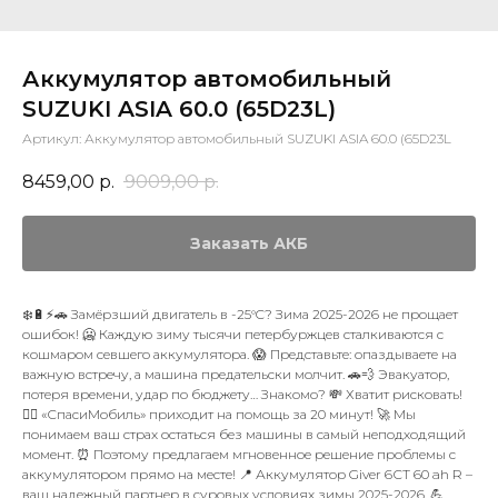
Аккумулятор автомобильный
SUZUKI ASIA 60.0 (65D23L)
Артикул:
Аккумулятор автомобильный SUZUKI ASIA 60.0 (65D23L
8459,00
р.
9009,00
р.
Заказать АКБ
❄️🔋⚡🚗 Замёрзший двигатель в -25°C? Зима 2025-2026 не прощает
ошибок! 🥶 Каждую зиму тысячи петербуржцев сталкиваются с
кошмаром севшего аккумулятора. 😱 Представьте: опаздываете на
важную встречу, а машина предательски молчит. 🚗💨 Эвакуатор,
потеря времени, удар по бюджету… Знакомо? 💸 Хватит рисковать!
🙅‍♂️ «СпасиМобиль» приходит на помощь за 20 минут! 🚀 Мы
понимаем ваш страх остаться без машины в самый неподходящий
момент. ⏰ Поэтому предлагаем мгновенное решение проблемы с
аккумулятором прямо на месте! 📍 Аккумулятор Giver 6СТ 60 ah R –
ваш надежный партнер в суровых условиях зимы 2025-2026. 💪